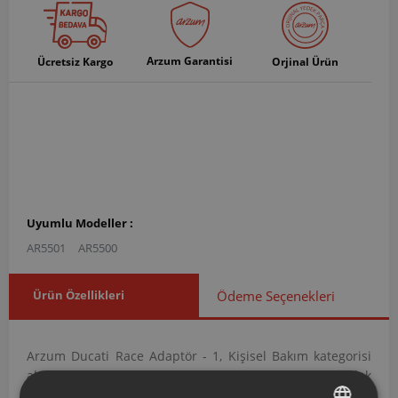
Arzum Garantisi
Ücretsiz Kargo
Orjinal Ürün
Uyumlu Modeller :
AR5501
AR5500
Ürün Özellikleri
Ödeme Seçenekleri
Arzum Ducati Race Adaptör - 1, Kişisel Bakım kategorisi
altında yer alan Adaptörler grubuna ait orijinal bir yedek
parçadır. AR550004 ürün koduna sahip bu adaptör,