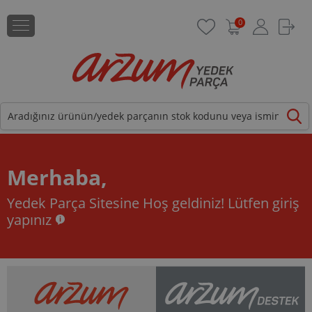
0
Merhaba,
Yedek Parça Sitesine Hoş geldiniz!
Lütfen giriş
yapınız