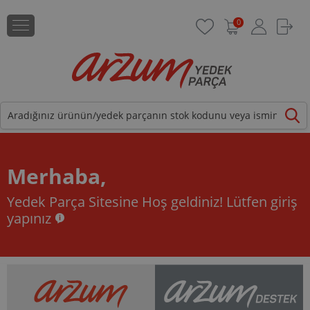
0
Merhaba,
Yedek Parça Sitesine Hoş geldiniz!
Lütfen giriş
yapınız