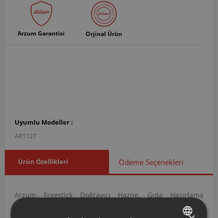
Arzum Garantisi
Orjinal Ürün
Uyumlu Modeller :
AR1127
Ürün Özellikleri
Ödeme Seçenekleri
Arzum Freestick Doğrayıcı Hazne, Gıda Hazırlama
kategorisi altında yer alan Hazneler grubuna ait orijinal
×
bir yedek parçadır. AR112725 ürün koduna sahip bu