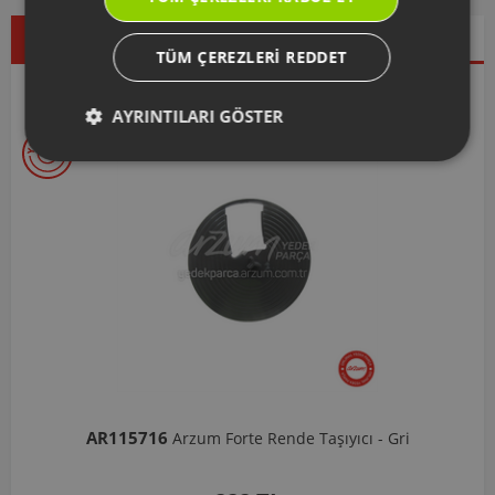
Çok Satanlar
İndirimdekiler
Yeni Ürünler
TÜM ÇEREZLERI REDDET
Seçtiklerimiz
AYRINTILARI GÖSTER
AR103206
ı - Gri
Arzum Shake'N Take Doğrayıcı Hazne 570 M