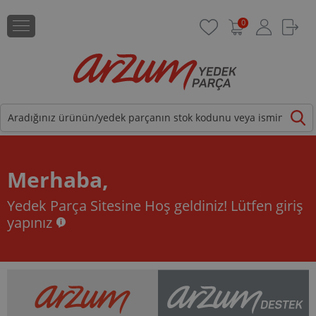
0
Merhaba,
Yedek Parça Sitesine Hoş geldiniz!
Lütfen giriş
yapınız