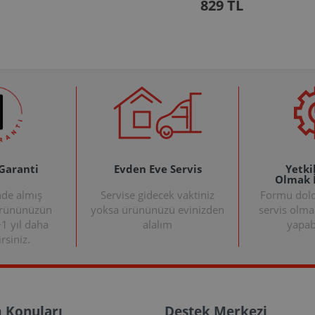
829 TL
 Garanti
Evden Eve Servis
Yetkil
Olmak 
nde almış
Servise gidecek vaktiniz
Formu doldu
ürününüzün
yoksa ürününüzü evinizden
servis olma
+1 yıl daha
alalım
yapabi
rsiniz.
 Konuları
Destek Merkezi