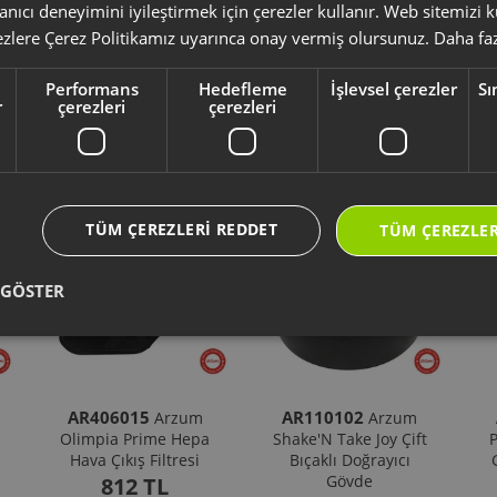
yumlu olup olmadığını,
ürün kodunuz aracılığı ile kontrol ediniz.
anıcı deneyimini iyileştirmek için çerezler kullanır. Web sitemizi
li kullanım kılavuzu ve kullanım detayları için
https://destek.arzum.com.tr
ezlere Çerez Politikamız uyarınca onay vermiş olursunuz.
Daha faz
ça ve garanti bilgilerine kolayca erişebilirsiniz.
Performans
Hedefleme
İşlevsel çerezler
Sı
r
çerezleri
çerezleri
Yeni Ürünler
Seçtiklerimiz
TÜM ÇEREZLERI REDDET
TÜM ÇEREZLER
 GÖSTER
AR406015
AR110102
Arzum
Arzum
Olimpia Prime Hepa
Shake'N Take Joy Çift
P
Hava Çıkış Filtresi
Bıçaklı Doğrayıcı
Gövde
812 TL