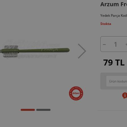
Arzum Fre
Yedek Parça Kod
Stokta
79 TL