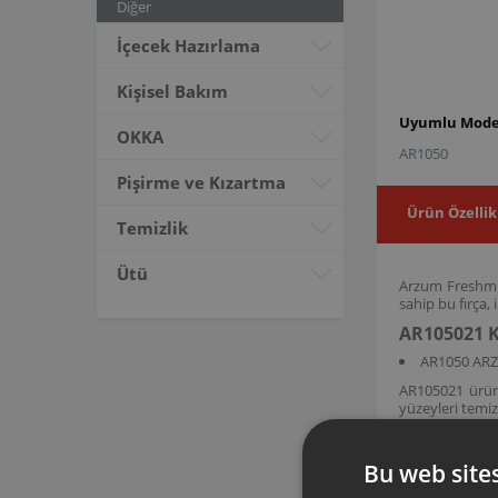
Diğer
İçecek Hazırlama
Kişisel Bakım
Uyumlu Model
OKKA
AR1050
Pişirme ve Kızartma
Ürün Özellik
Temizlik
Ütü
Arzum Freshmix
sahip bu fırça,
AR105021 K
AR1050 ARZ
AR105021 ürün 
yüzeyleri temiz
Bu web sites
Arzum orijinal a