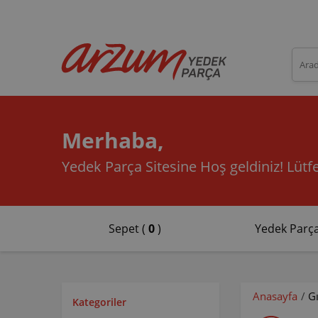
Merhaba,
Yedek Parça Sitesine Hoş geldiniz!
Lütfe
Sepet (
0
)
Yedek Parça
Anasayfa
/
G
Kategoriler