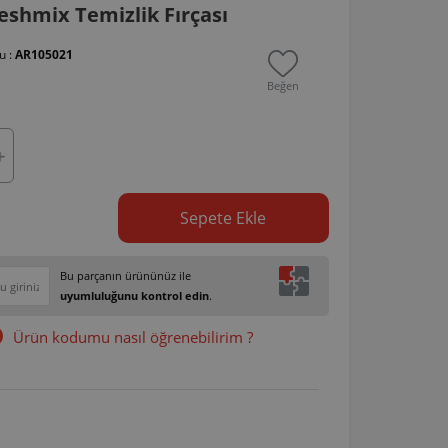
shmix Temizlik Fırçası
u :
AR105021
Beğen
Sepete Ekle
Bu parçanın ürününüz ile
uyumluluğunu kontrol edin
.
Ürün kodumu nasıl öğrenebilirim ?