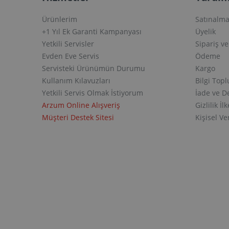
Ürünlerim
Satınalma
+1 Yıl Ek Garanti Kampanyası
Üyelik
Yetkili Servisler
Sipariş v
Evden Eve Servis
Ödeme
Servisteki Ürünümün Durumu
Kargo
Kullanım Kılavuzları
Bilgi Top
Yetkili Servis Olmak İstiyorum
İade ve D
Arzum Online Alışveriş
Gizlilik İlk
Müşteri Destek Sitesi
Kişisel V