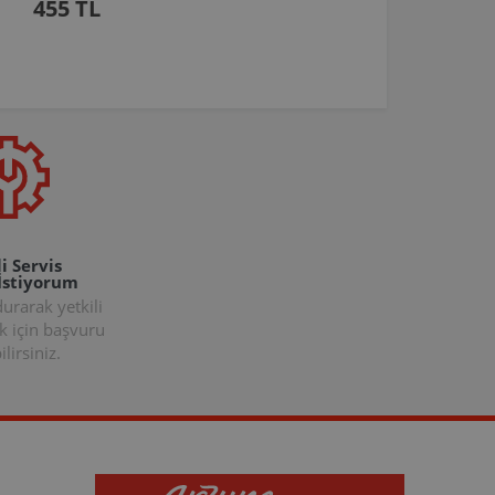
455 TL
i Servis
İstiyorum
rarak yetkili
k için başvuru
lirsiniz.