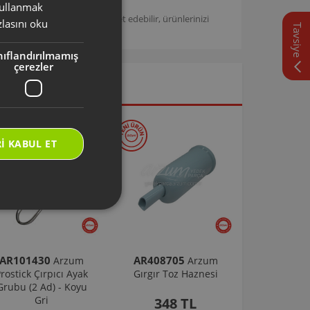
 kullanmak
TURKISH
/
Arzum Destek Sitemizi ziyaret edebilir, ürünlerinizi
lasını oku
Tavsiye
ENGLISH
nıflandırılmamış
çerezler
I KABUL ET
AR101430
AR408705
Arzum
Arzum
rostick Çırpıcı Ayak
Gırgır Toz Haznesi
Grubu (2 Ad) - Koyu
Gri
348 TL