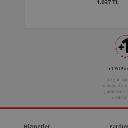
1.037 TL
+1 Yıl Ek
30 gün içi
olduğunuz 
garantisini 
uzatabili
Hizmetler
Yardım