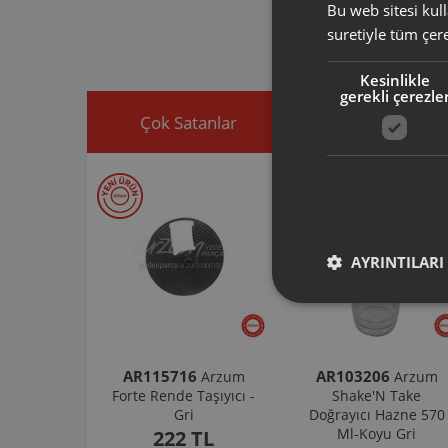
ürününüz için u
Bu web sitesi kull
Ürününüz ile ilgi
suretiyle tüm çer
ekleyip, yedek par
Kesinlikle
gerekli çerezle
Çok Satanlar
İndirimdekiler
AYRINTILARI
AR115716
AR103206
Arzum
Arzum
Forte Rende Taşıyıcı -
Shake'N Take
Gri
Doğrayıcı Hazne 570
Ml-Koyu Gri
222 TL