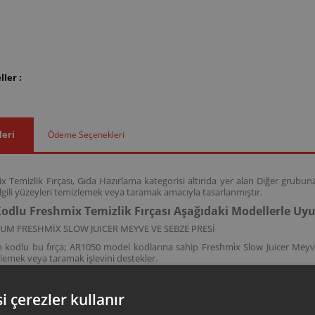
ler :
leri
Ödeme Seçenekleri
 Temizlik Fırçası, Gıda Hazırlama kategorisi altında yer alan Diğer grubun
 ilgili yüzeyleri temizlemek veya taramak amacıyla tasarlanmıştır.
odlu Freshmix Temizlik Fırçası Aşağıdaki Modellerle U
UM FRESHMİX SLOW JUICER MEYVE VE SEBZE PRESİ
kodlu bu fırça; AR1050 model kodlarına sahip Freshmi̇x Slow Juicer Meyve V
lemek veya taramak işlevini destekler.
i çerezler kullanır
ksesuar ve sarf malzemeleri, ürününüzü uzun ömürlü ve güvenle kullanmanız 