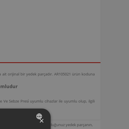
a ait orijinal bir yedek parçadır. AR105021 ürün koduna
yumludur
e Sebze Presi̇ uyumlu cihazlar ile uyumlu olup, ilgili
×
için tasarlanmıştır. Seçmiş olduğunuz yedek parçanın,