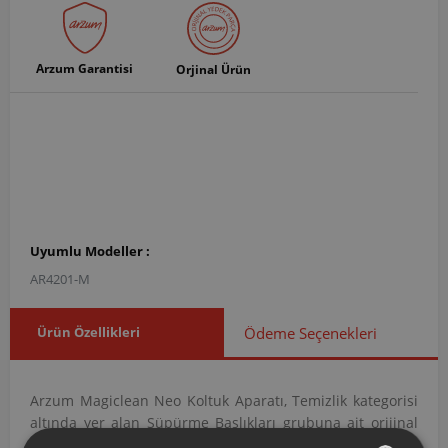
Arzum Garantisi
Orjinal Ürün
Uyumlu Modeller :
AR4201-M
Ürün Özellikleri
Ödeme Seçenekleri
Arzum Magiclean Neo Koltuk Aparatı, Temizlik kategorisi
altında yer alan Süpürme Başlıkları grubuna ait orijinal
bir yedek parçadır. AR420141 ürün koduna sahip bu