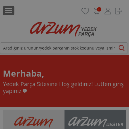
0
Merhaba,
Yedek Parça Sitesine Hoş geldiniz!
Lütfen giriş
yapınız