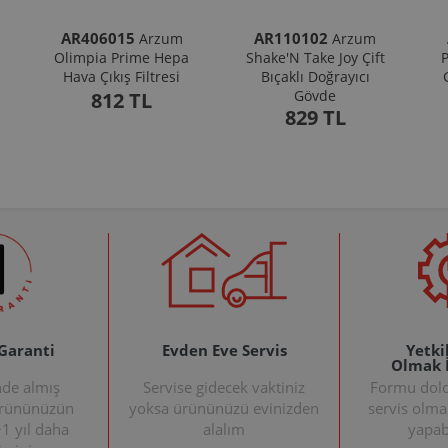
AR406015
AR110102
Arzum
Arzum
Olimpia Prime Hepa
Shake'N Take Joy Çift
P
Hava Çıkış Filtresi
Bıçaklı Doğrayıcı
Gövde
812 TL
829 TL
 Garanti
Evden Eve Servis
Yetkil
Olmak 
nde almış
Servise gidecek vaktiniz
Formu doldu
ürününüzün
yoksa ürününüzü evinizden
servis olma
+1 yıl daha
alalım
yapabi