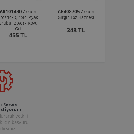
AR101430
AR408705
Arzum
Arzum
rostick Çırpıcı Ayak
Gırgır Toz Haznesi
Grubu (2 Ad) - Koyu
Gri
348 TL
455 TL
i Servis
İstiyorum
rarak yetkili
k için başvuru
lirsiniz.