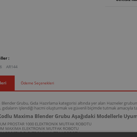
ler :
6
AR144
leri
Ödeme Seçenekleri
lender Grubu, Gıda Hazırlama kategorisi altında yer alan Hazneler grubuna
, gıdaların işlendiği hacmi oluşturmak ve güvenli biçimde tutmak amacıyla ta
odlu Maxima Blender Grubu Aşağıdaki Modellerle Uyu
ZUM PROSTAR 1000 ELEKTRONİK MUTFAK ROBOTU
UM MAXİMA ELEKTRONİK MUTFAK ROBOTU
UM PROSTAR ELEKTRONİK MUTFAK ROBOTU