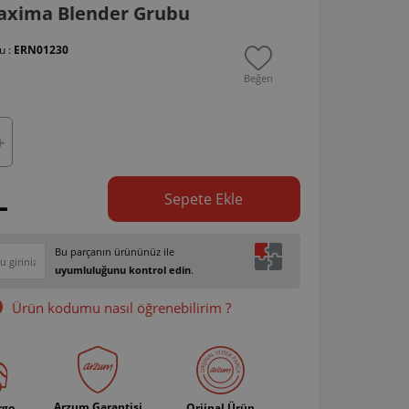
xima Blender Grubu
u :
ERN01230
Beğen
L
Sepete Ekle
Bu parçanın ürününüz ile
uyumluluğunu kontrol edin
.
Ürün kodumu nasıl öğrenebilirim ?
Arzum Garantisi
rgo
Orjinal Ürün