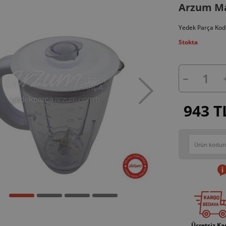
Arzum Ma
Yedek Parça Kod
Stokta
943 T
Ücretsiz Ka