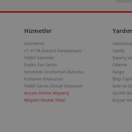
uzatabili
Hizmetler
Yardım
Ürünlerim
Satınalma
+1 Yıl Ek Garanti Kampanyası
Üyelik
Yetkili Servisler
Sipariş v
Evden Eve Servis
Ödeme
Servisteki Ürünümün Durumu
Kargo
Kullanım Kılavuzları
Bilgi Top
Yetkili Servis Olmak İstiyorum
İade ve D
Arzum Online Alışveriş
Gizlilik İlk
Müşteri Destek Sitesi
Kişisel V