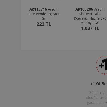
AR115716
AR103206
Arzum
Arzum
Forte Rende Taşıyıcı -
Shake'N Take
Gri
Doğrayıcı Hazne 570
Ml-Koyu Gri
222 TL
1.037 TL
+1 Yıl Ek
30 gün içi
olduğunuz 
garantisini 