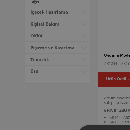
Diğer
İçecek Hazırlama
Kişisel Bakım
OKKA
Pişirme ve Kızartma
Uyumlu Model
Temizlik
AR1044
AR13
Ütü
Ürün Özellik
Arzum Maxima B
sahip bu hazne
ERN01230 K
AR1044 AR
AR136 ARZ
AR144 ARZ