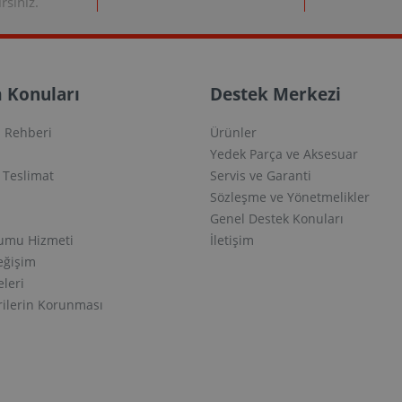
rsiniz.
 Konuları
Destek Merkezi
 Rehberi
Ürünler
Yedek Parça ve Aksesuar
e Teslimat
Servis ve Garanti
Sözleşme ve Yönetmelikler
Genel Destek Konuları
lumu Hizmeti
İletişim
eğişim
eleri
erilerin Korunması