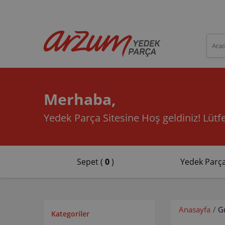
Merhaba,
Yedek Parça Sitesine Hoş geldiniz!
Lütfe
Sepet (
0
)
Yedek Parça
Anasayfa
/
G
Kategoriler