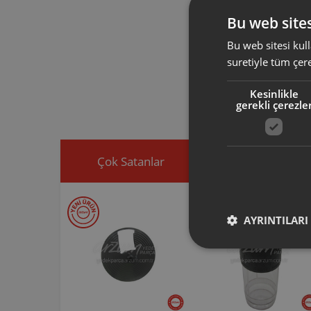
ERN01230 ürün 
Bu web sites
mutfak robotlar
Bu web sitesi kull
suretiyle tüm çer
Arzum orijinal a
ürününüz için u
Kesinlikle
Ürününüz ile ilgi
gerekli çerezle
ekleyip, yedek par
Çok Satanlar
İndirimdekiler
AYRINTILARI