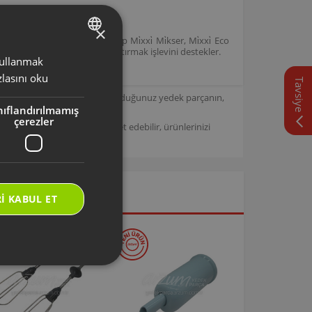
×
136 model kodlarına sahip Mi̇xxi̇ Mi̇kser, Mi̇xxi̇ Eco
çırpmak, havalandırmak ve karıştırmak işlevini destekler.
 kullanmak
TURKISH
lasını oku
Tavsiye
ENGLISH
için tasarlanmıştır. Seçmiş olduğunuz yedek parçanın,
nıflandırılmamış
çerezler
/
Arzum Destek Sitemizi ziyaret edebilir, ürünlerinizi
I KABUL ET