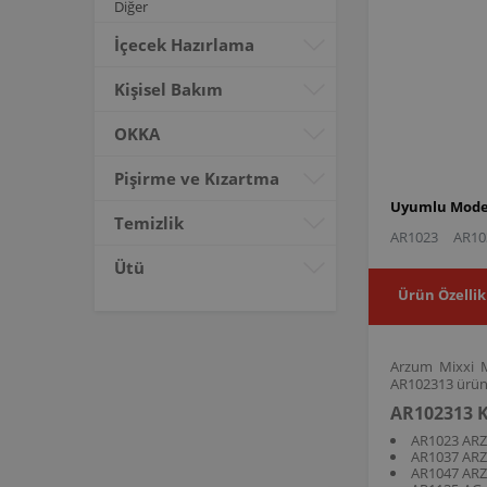
Diğer
İçecek Hazırlama
Kişisel Bakım
OKKA
Pişirme ve Kızartma
Uyumlu Model
Temizlik
AR1023
AR10
Ütü
Ürün Özellik
Arzum Mixxi Mi
AR102313 ürün k
AR102313 K
AR1023 AR
AR1037 AR
AR1047 AR