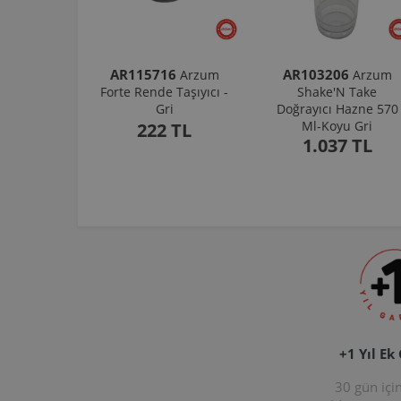
AR115716
AR103206
Arzum
Arzum
Forte Rende Taşıyıcı -
Shake'N Take
Gri
Doğrayıcı Hazne 570
Ml-Koyu Gri
222 TL
1.037 TL
+1 Yıl Ek
30 gün içi