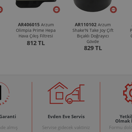
AR406015
AR110102
Arzum
Arzum
Olimpia Prime Hepa
Shake'N Take Joy Çift
P
Hava Çıkış Filtresi
Bıçaklı Doğrayıcı
Gövde
812 TL
829 TL
 Garanti
Evden Eve Servis
Yetkil
Olmak 
nde almış
Servise gidecek vaktiniz
Formu doldu