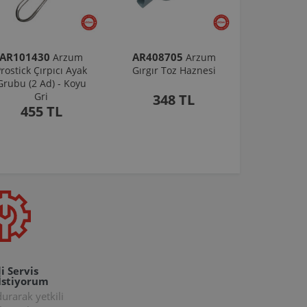
AR101430
AR408705
Arzum
Arzum
rostick Çırpıcı Ayak
Gırgır Toz Haznesi
Grubu (2 Ad) - Koyu
Gri
348 TL
455 TL
i Servis
İstiyorum
rarak yetkili