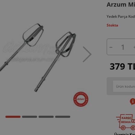
Arzum Mi
Yedek Parça Kod
Stokta
379 T
Ücretsiz Ka