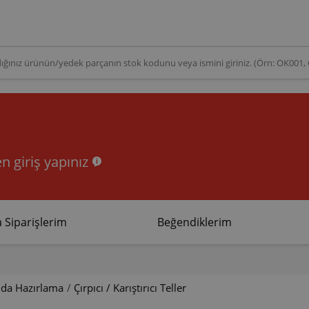
n giriş yapınız
 Siparişlerim
Beğendiklerim
ıda Hazırlama
/
Çırpıcı / Karıştırıcı Teller