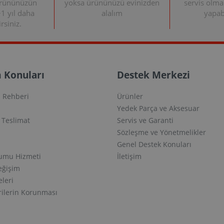
ürününüzün
yoksa ürününüzü evinizden
servis olma
+1 yıl daha
alalım
yapabi
rsiniz.
 Konuları
Destek Merkezi
 Rehberi
Ürünler
Yedek Parça ve Aksesuar
e Teslimat
Servis ve Garanti
Sözleşme ve Yönetmelikler
Genel Destek Konuları
lumu Hizmeti
İletişim
eğişim
eleri
erilerin Korunması