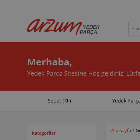
Merhaba,
Yedek Parça Sitesine Hoş geldiniz!
Lütfe
Sepet (
0
)
Yedek Parça
Anasayfa
/
G
Kategoriler