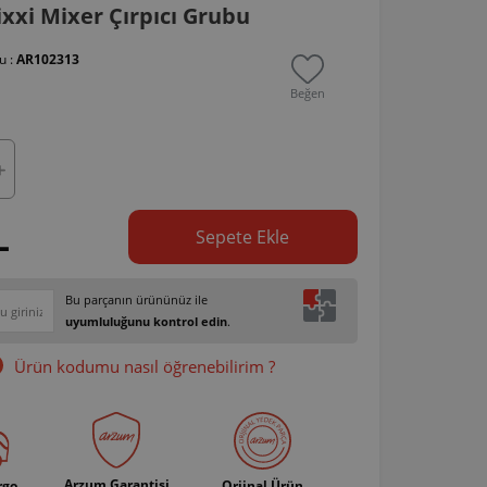
xxi Mixer Çırpıcı Grubu
u :
AR102313
Beğen
L
Sepete Ekle
Bu parçanın ürününüz ile
uyumluluğunu kontrol edin
.
Ürün kodumu nasıl öğrenebilirim ?
Arzum Garantisi
rgo
Orjinal Ürün