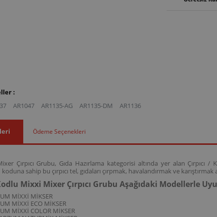
ler :
37
AR1047
AR1135-AG
AR1135-DM
AR1136
leri
Ödeme Seçenekleri
xer Çırpıcı Grubu, Gıda Hazırlama kategorisi altında yer alan Çırpıcı / Kar
oduna sahip bu çırpıcı tel, gıdaları çırpmak, havalandırmak ve karıştırmak 
odlu Mixxi Mixer Çırpıcı Grubu Aşağıdaki Modellerle U
ZUM MİXXİ MİKSER
ZUM MİXXİ ECO MİKSER
ZUM MİXXİ COLOR MİKSER