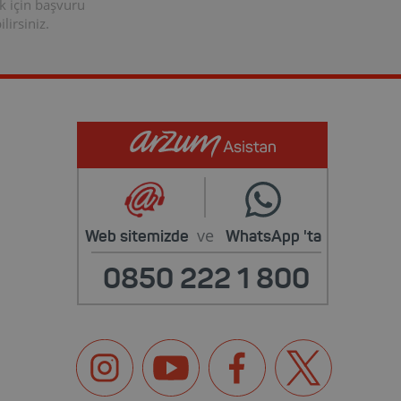
k için başvuru
lirsiniz.
ve
Web sitemizde
WhatsApp
'ta
0850 222 1 800