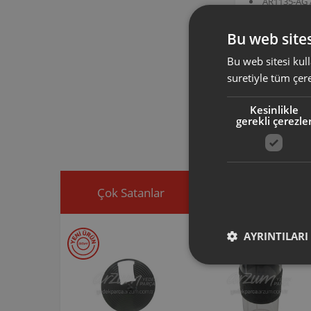
AR1135-AG
AR1135-DM
AR1136 AR
Bu web sites
AR102313 ürün 
Mi̇kser, Mi̇xxi
Bu web sitesi kull
suretiyle tüm çer
Arzum orijinal a
ürününüz için u
Kesinlikle
gerekli çerezle
Ürününüz ile ilgi
ekleyip, yedek par
Çok Satanlar
İndirimdekiler
AYRINTILARI