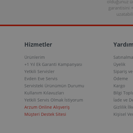
olduğunuz 
garantisini 
uzatabili
Hizmetler
Yardım
Ürünlerim
Satınalma
+1 Yıl Ek Garanti Kampanyası
Üyelik
Yetkili Servisler
Sipariş v
Evden Eve Servis
Ödeme
Servisteki Ürünümün Durumu
Kargo
Kullanım Kılavuzları
Bilgi Top
Yetkili Servis Olmak İstiyorum
İade ve D
Arzum Online Alışveriş
Gizlilik İlk
Müşteri Destek Sitesi
Kişisel V