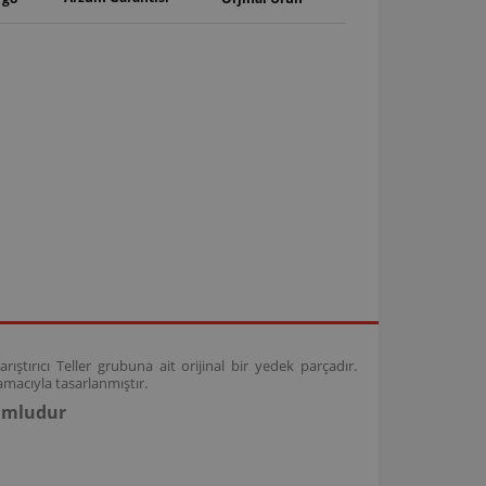
ıştırıcı Teller grubuna ait orijinal bir yedek parçadır.
amacıyla tasarlanmıştır.
yumludur