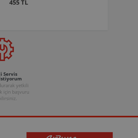
455 TL
i Servis
İstiyorum
rarak yetkili
k için başvuru
lirsiniz.