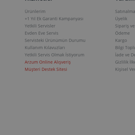
Ürünlerim
Satınalma
+1 Yıl Ek Garanti Kampanyası
Üyelik
Yetkili Servisler
Sipariş v
Evden Eve Servis
Ödeme
Servisteki Ürünümün Durumu
Kargo
Kullanım Kılavuzları
Bilgi Top
Yetkili Servis Olmak İstiyorum
İade ve D
Arzum Online Alışveriş
Gizlilik İlk
Müşteri Destek Sitesi
Kişisel V