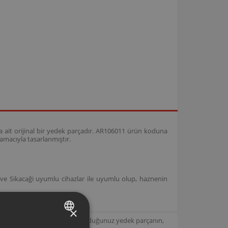
 ait orijinal bir yedek parçadır. AR106011 ürün koduna
amacıyla tasarlanmıştır.
e Sikacaği uyumlu cihazlar ile uyumlu olup, haznenin
×
için tasarlanmıştır. Seçmiş olduğunuz yedek parçanın,