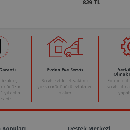
829 TL
 Garanti
Evden Eve Servis
Yetkil
Olmak 
nde almış
Servise gidecek vaktiniz
Formu doldu
ürününüzün
yoksa ürününüzü evinizden
servis olma
+1 yıl daha
alalım
yapabi
rsiniz.
 Konuları
Destek Merkezi