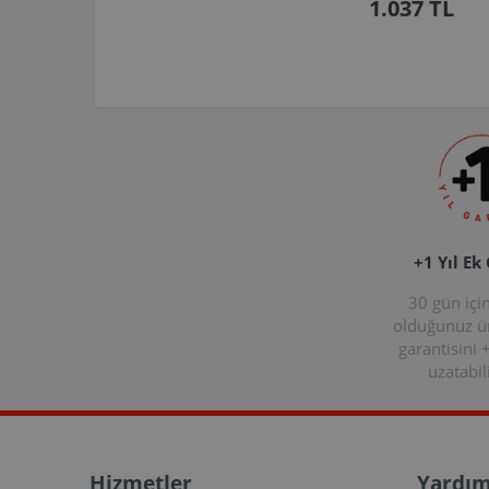
1.037 TL
+1 Yıl Ek
30 gün içi
olduğunuz 
garantisini 
uzatabili
Hizmetler
Yardım