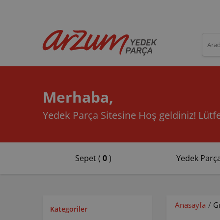
Merhaba,
Yedek Parça Sitesine Hoş geldiniz!
Lütfe
Sepet (
0
)
Yedek Parça
Anasayfa
/
G
Kategoriler