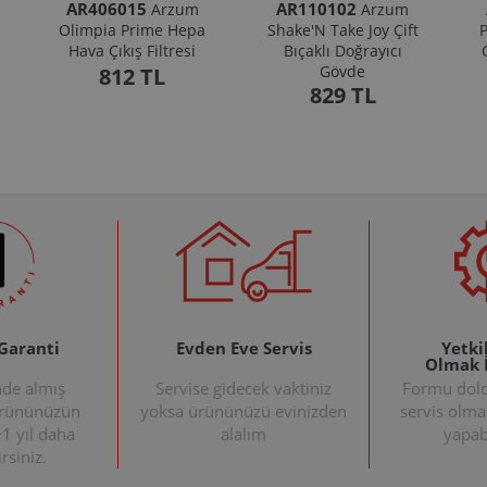
AR406015
AR110102
Arzum
Arzum
Olimpia Prime Hepa
Shake'N Take Joy Çift
P
Hava Çıkış Filtresi
Bıçaklı Doğrayıcı
Gövde
812 TL
829 TL
 Garanti
Evden Eve Servis
Yetkil
Olmak 
nde almış
Servise gidecek vaktiniz
Formu doldu
ürününüzün
yoksa ürününüzü evinizden
servis olma
+1 yıl daha
alalım
yapabi
rsiniz.