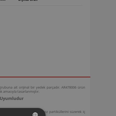
 grubuna ait orijinal bir yedek parçadır. AR478006 ürün
ak amacıyla tasarlanmıştır.
e Uyumludur
er ile uyumlu olup, ince toz partiküllerini süzerek iç