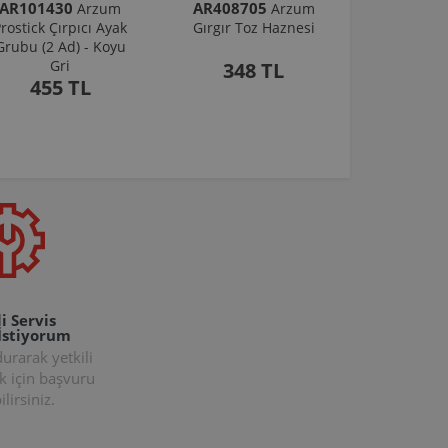
AR101430
AR408705
Arzum
Arzum
rostick Çırpıcı Ayak
Gırgır Toz Haznesi
Grubu (2 Ad) - Koyu
Gri
348 TL
455 TL
i Servis
İstiyorum
rarak yetkili
k için başvuru
lirsiniz.