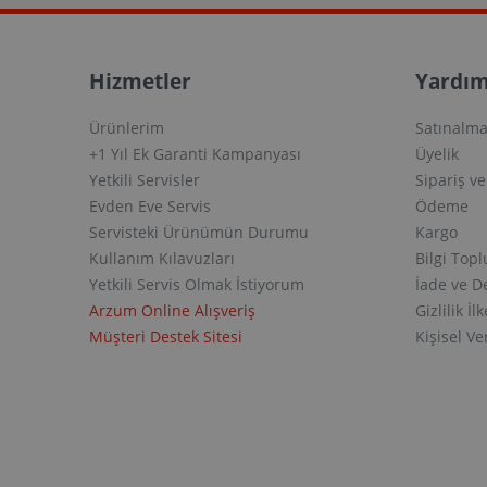
Hizmetler
Yardım
Ürünlerim
Satınalma
+1 Yıl Ek Garanti Kampanyası
Üyelik
Yetkili Servisler
Sipariş v
Evden Eve Servis
Ödeme
Servisteki Ürünümün Durumu
Kargo
Kullanım Kılavuzları
Bilgi Top
Yetkili Servis Olmak İstiyorum
İade ve D
Arzum Online Alışveriş
Gizlilik İlk
Müşteri Destek Sitesi
Kişisel V