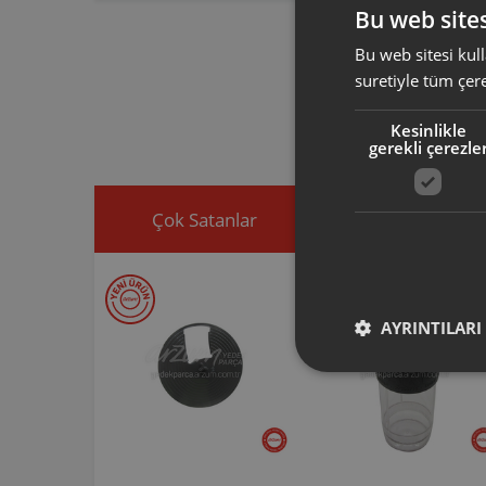
Bu web sites
Bu web sitesi kull
Arzum orijinal a
suretiyle tüm çer
ürününüz için u
Ürününüz ile ilgi
Kesinlikle
ekleyip, yedek par
gerekli çerezle
Çok Satanlar
İndirimdekiler
AYRINTILARI