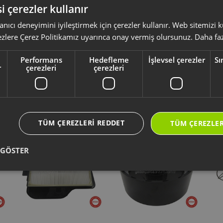
i çerezler kullanır
anıcı deneyimini iyileştirmek için çerezler kullanır. Web sitemizi
ksesuar ve sarf malzemeleri, ürününüzü uzun ömürlü ve güvenle kullanmanız 
ezlere Çerez Politikamız uyarınca onay vermiş olursunuz.
Daha faz
yumlu olup olmadığını,
ürün kodunuz aracılığı ile kontrol ediniz.
li kullanım kılavuzu ve kullanım detayları için
https://destek.arzum.com.tr
Performans
Hedefleme
İşlevsel çerezler
Sı
ça ve garanti bilgilerine kolayca erişebilirsiniz.
r
çerezleri
çerezleri
Yeni Ürünler
Seçtiklerimiz
TÜM ÇEREZLERI REDDET
TÜM ÇEREZLER
 GÖSTER