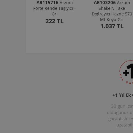
AR115716
AR103206
Arzum
Arzum
Forte Rende Taşıyıcı -
Shake'N Take
Gri
Doğrayıcı Hazne 570
Ml-Koyu Gri
222 TL
1.037 TL
+1 Yıl Ek
30 gün içi
olduğunuz 
garantisini 
uzatabili