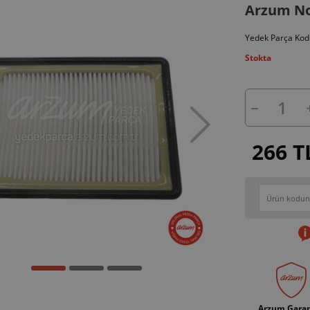
Arzum Nor
Yedek Parça Kod
Stokta
266 T
Arzum Garan