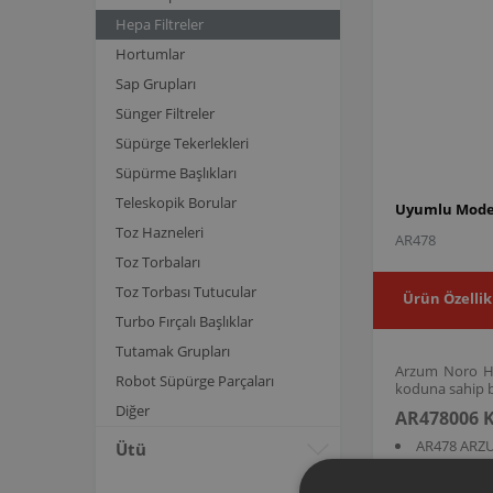
Hepa Filtreler
Hortumlar
Sap Grupları
Sünger Filtreler
Süpürge Tekerlekleri
Süpürme Başlıkları
Teleskopik Borular
Uyumlu Model
Toz Hazneleri
AR478
Toz Torbaları
Toz Torbası Tutucular
Ürün Özellik
Turbo Fırçalı Başlıklar
Tutamak Grupları
Arzum Noro Hep
Robot Süpürge Parçaları
koduna sahip bu
Diğer
AR478006 K
AR478 ARZ
Ütü
AR478006 ürün 
mekân hava kali