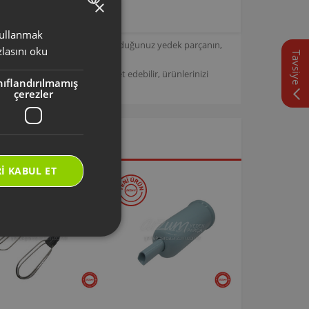
×
 kullanmak
TURKISH
için tasarlanmıştır. Seçmiş olduğunuz yedek parçanın,
lasını oku
Tavsiye
ENGLISH
/
Arzum Destek Sitemizi ziyaret edebilir, ürünlerinizi
nıflandırılmamış
çerezler
I KABUL ET