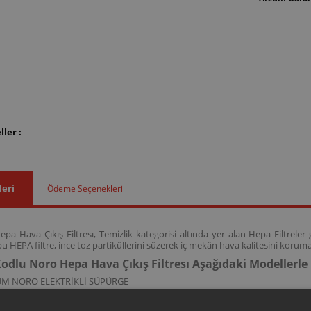
ler :
leri
Ödeme Seçenekleri
a Hava Çıkış Filtresı, Temizlik kategorisi altında yer alan Hepa Filtreler
 HEPA filtre, ince toz partiküllerini süzerek iç mekân hava kalitesini korum
odlu Noro Hepa Hava Çıkış Filtresı Aşağıdaki Modellerl
UM NORO ELEKTRİKLİ SÜPÜRGE
kodlu bu HEPA filtre; AR478 model kodlarına sahip Noro elektrikli süpürgel
tesini korumak işlevini destekler.