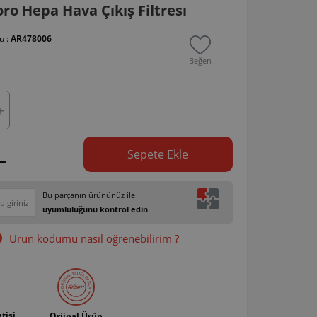
o Hepa Hava Çıkış Filtresı
u :
AR478006
Beğen
L
Sepete Ekle
Bu parçanın ürününüz ile
uyumluluğunu kontrol edin
.
Ürün kodumu nasıl öğrenebilirim ?
tisi
Orjinal Ürün