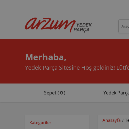
Merhaba,
Yedek Parça Sitesine Hoş geldiniz!
Lütfe
Sepet (
0
)
Yedek Parça
Anasayfa
/
T
Kategoriler