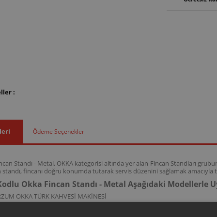
ler :
leri
Ödeme Seçenekleri
can Standı - Metal, OKKA kategorisi altında yer alan Fincan Standları grubu
n standı, fincanı doğru konumda tutarak servis düzenini sağlamak amacıyla t
odlu Okka Fincan Standı - Metal Aşağıdaki Modellerle
RZUM OKKA TÜRK KAHVESİ MAKİNESİ
 kodlu bu fincan standı; OK002-N model kodlarına sahip Okka Türk kahve
düzenini sağlamak işlevini destekler.