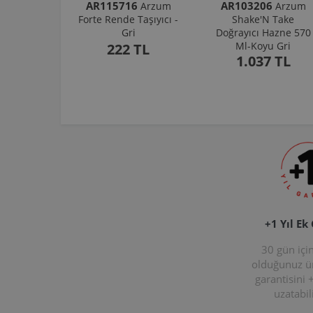
AR115716
AR103206
Arzum
Arzum
Forte Rende Taşıyıcı -
Shake'N Take
Gri
Doğrayıcı Hazne 570
Ml-Koyu Gri
222 TL
1.037 TL
+1 Yıl Ek
30 gün içi
olduğunuz 
garantisini 
uzatabili