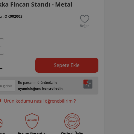
ka Fincan Standı - Metal
u :
OK002003
Beğen
L
Sepete Ekle
Bu parçanın ürününüz ile
uyumluluğunu kontrol edin
.
Ürün kodumu nasıl öğrenebilirim ?
Arzum Garantisi
rgo
Orjinal Ürün