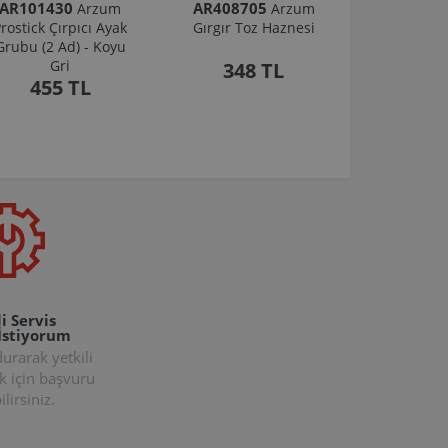
AR101430
AR408705
Arzum
Arzum
rostick Çırpıcı Ayak
Gırgır Toz Haznesi
Grubu (2 Ad) - Koyu
Gri
348 TL
455 TL
i Servis
İstiyorum
rarak yetkili
k için başvuru
lirsiniz.