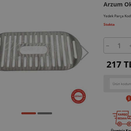
Arzum Ok
Yedek Parça Kod
Stokta
217 T
Ücretsiz Ka