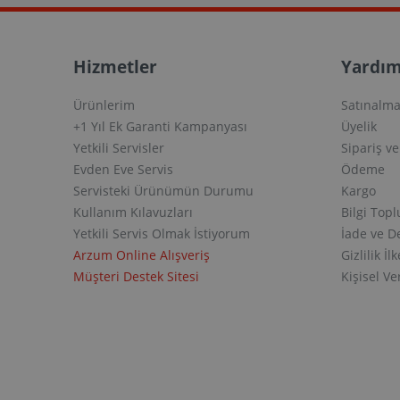
Hizmetler
Yardım
Ürünlerim
Satınalma
+1 Yıl Ek Garanti Kampanyası
Üyelik
Yetkili Servisler
Sipariş v
Evden Eve Servis
Ödeme
Servisteki Ürünümün Durumu
Kargo
Kullanım Kılavuzları
Bilgi Top
Yetkili Servis Olmak İstiyorum
İade ve D
Arzum Online Alışveriş
Gizlilik İlk
Müşteri Destek Sitesi
Kişisel V