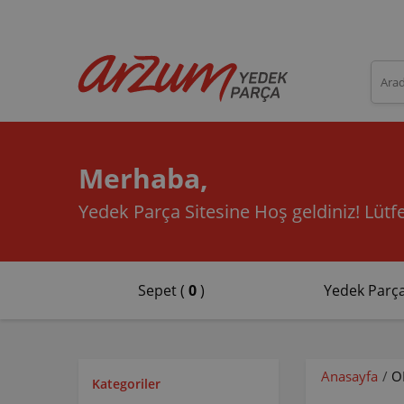
Merhaba,
Yedek Parça Sitesine Hoş geldiniz!
Lütfe
Sepet (
0
)
Yedek Parça
Anasayfa
/
O
Kategoriler