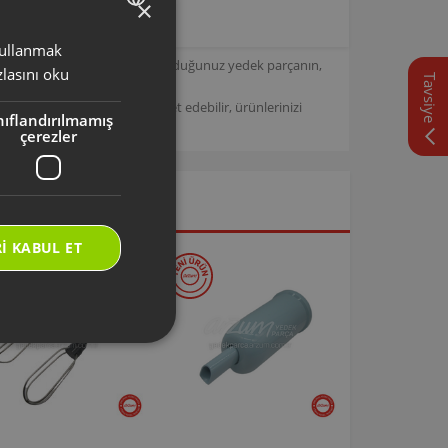
×
 kullanmak
TURKISH
için tasarlanmıştır. Seçmiş olduğunuz yedek parçanın,
lasını oku
Tavsiye
ENGLISH
/
Arzum Destek Sitemizi ziyaret edebilir, ürünlerinizi
nıflandırılmamış
çerezler
I KABUL ET