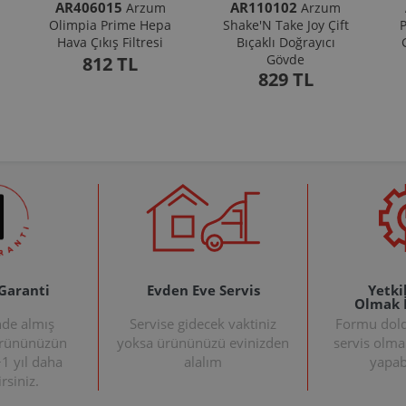
AR406015
AR110102
Arzum
Arzum
Olimpia Prime Hepa
Shake'N Take Joy Çift
P
Hava Çıkış Filtresi
Bıçaklı Doğrayıcı
Gövde
812 TL
829 TL
 Garanti
Evden Eve Servis
Yetkil
Olmak 
nde almış
Servise gidecek vaktiniz
Formu doldu
ürününüzün
yoksa ürününüzü evinizden
servis olma
+1 yıl daha
alalım
yapabi
rsiniz.