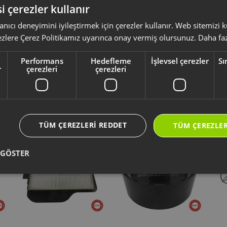
i çerezler kullanır
anıcı deneyimini iyileştirmek için çerezler kullanır. Web sitemizi
ksesuar ve sarf malzemeleri, ürününüzü uzun ömürlü ve güvenle kullanmanız 
ezlere Çerez Politikamız uyarınca onay vermiş olursunuz.
Daha faz
yumlu olup olmadığını,
ürün kodunuz aracılığı ile kontrol ediniz.
li kullanım kılavuzu ve kullanım detayları için
https://destek.arzum.com.tr
Performans
Hedefleme
İşlevsel çerezler
Sı
ça ve garanti bilgilerine kolayca erişebilirsiniz.
r
çerezleri
çerezleri
Yeni Ürünler
Seçtiklerimiz
TÜM ÇEREZLERI REDDET
TÜM ÇEREZLER
 GÖSTER