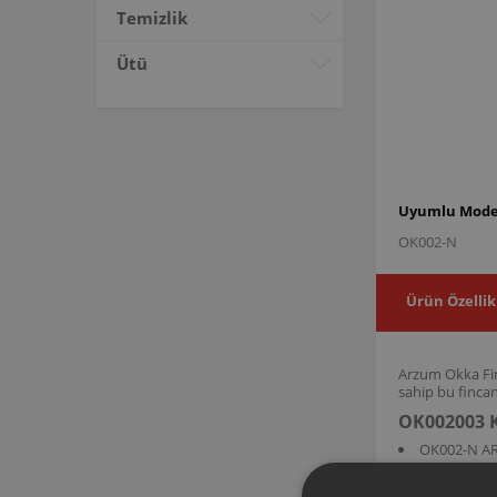
Temizlik
Ütü
Uyumlu Model
OK002-N
Ürün Özellik
Arzum Okka Fin
sahip bu finca
OK002003 K
OK002-N A
OK002003 ürün
tutarak servis 