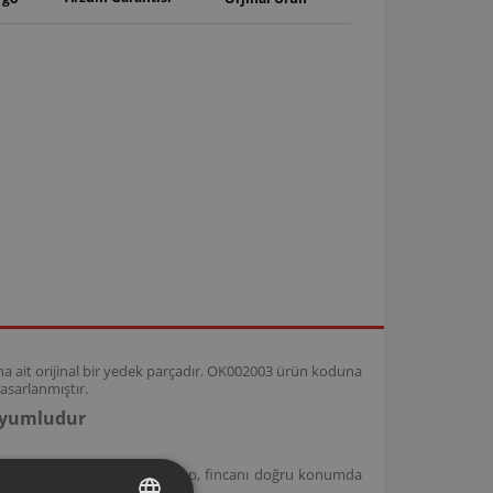
na ait orijinal bir yedek parçadır. OK002003 ürün koduna
asarlanmıştır.
 Uyumludur
si makineleri ile uyumlu olup, fincanı doğru konumda