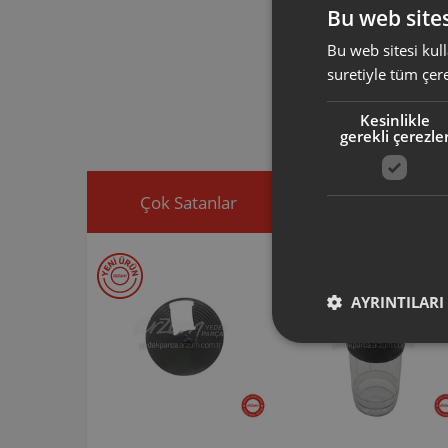
Bu web sites
Bu web sitesi kull
Arzum orijinal a
suretiyle tüm çer
ürününüz için u
Ürününüz ile ilgi
Kesinlikle
ekleyip, yedek par
gerekli çerezle
Çok Satanlar
İndirimdekiler
AYRINTILARI