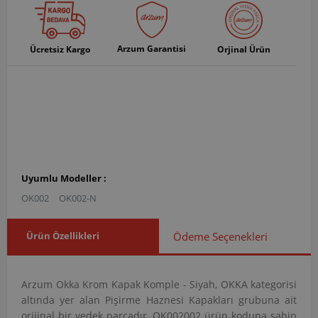
Arzum Garantisi
Ücretsiz Kargo
Orjinal Ürün
Uyumlu Modeller :
OK002
OK002-N
Ürün Özellikleri
Ödeme Seçenekleri
Arzum Okka Krom Kapak Komple - Siyah, OKKA kategorisi
altında yer alan Pişirme Haznesi Kapakları grubuna ait
orijinal bir yedek parçadır. OK002002 ürün koduna sahip