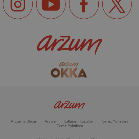
Arzum'a Ulaşın
Arzum
Kullanım Koşulları
Çerez Yönetimi
Çerez Politikası