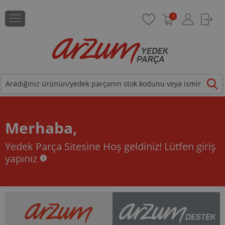
0
Merhaba,
Yedek Parça Sitesine Hoş geldiniz!
Lütfen giriş
yapınız