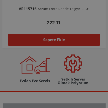
AR103206
te Rende Taşıyıcı - Gri
Arzum Shake'N Take Do
2 TL
1.037
te Ekle
Sepete
Yetkili Servis
Evden Eve Servis
Olmak İstiyorum