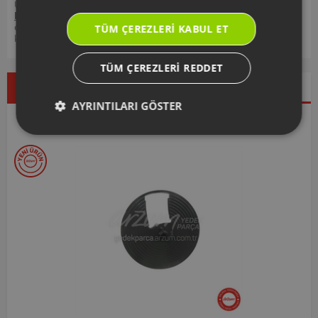
Ürününüz ile ilgili kullanım kılavuzu ve kullanım detayları için
https://destek.arzum.com.tr/
Arzum Destek Sitemizi ziyaret
edebilir, ürünlerinizi ekleyip, yedek parça ve garanti bilgilerine
TÜM ÇEREZLERI KABUL ET
kolayca erişebilirsiniz.
TÜM ÇEREZLERI REDDET
Çok Satanlar
İndirimdekiler
Yeni Ürünler
AYRINTILARI GÖSTER
Seçtiklerimiz