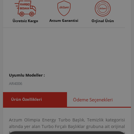
Arzum Garantisi
Ücretsiz Kargo
Orjinal Ürün
Uyumlu Modeller :
AR4006
Ürün Özellikleri
Ödeme Seçenekleri
Arzum Olimpia Energy Turbo Başlık, Temizlik kategorisi
altında yer alan Turbo Fırçalı Başlıklar grubuna ait orijinal
bir yedek parçadır. AR400614 ürün koduna sahip bu