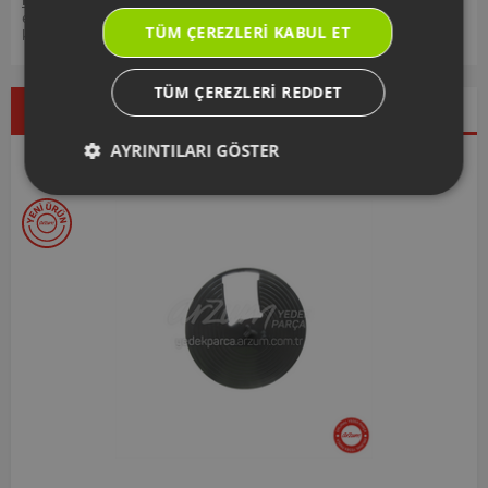
edebilir, ürünlerinizi ekleyip, yedek parça ve garanti bilgilerine
TÜM ÇEREZLERI KABUL ET
kolayca erişebilirsiniz.
TÜM ÇEREZLERI REDDET
Çok Satanlar
İndirimdekiler
Yeni Ürünler
AYRINTILARI GÖSTER
Seçtiklerimiz