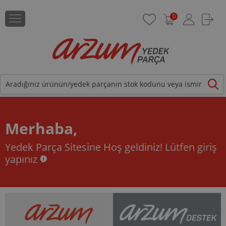
0
Merhaba,
Yedek Parça Sitesine Hoş geldiniz!
Lütfen giriş
yapınız