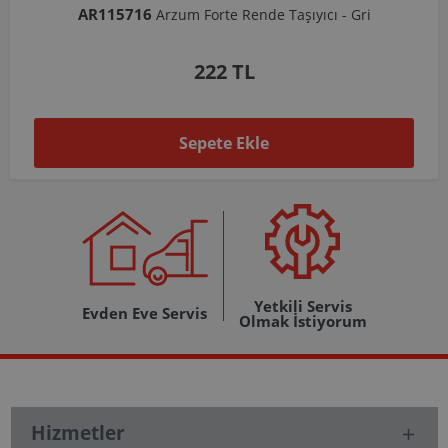
AR103206
Arzum Shake'N Take Doğrayıcı Hazne 570 Ml-Koyu Gri
1.037 TL
Sepete Ekle
Yetkili Servis
Evden Eve Servis
Olmak İstiyorum
Hizmetler