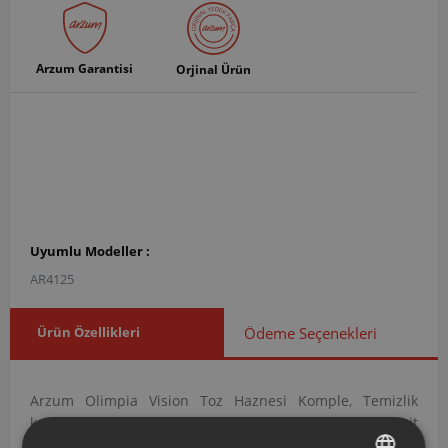
Arzum Garantisi
Orjinal Ürün
Uyumlu Modeller :
AR4125
Ürün Özellikleri
Ödeme Seçenekleri
Arzum Olimpia Vision Toz Haznesi Komple, Temizlik
kategorisi altında yer alan Toz Hazneleri grubuna ait
orijinal bir yedek parçadır. AR412504 ürün koduna sahip