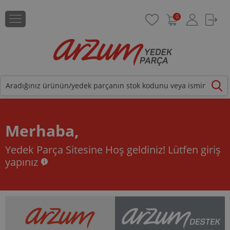
0
Merhaba,
Yedek Parça Sitesine Hoş geldiniz!
Lütfen giriş
yapınız