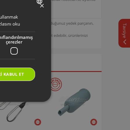
×
 kullanmak
TURKISH
için tasarlanmıştır. Seçmiş olduğunuz yedek parçanın,
lasını oku
Tavsiye
ENGLISH
/
Arzum Destek Sitemizi ziyaret edebilir, ürünlerinizi
nıflandırılmamış
çerezler
I KABUL ET