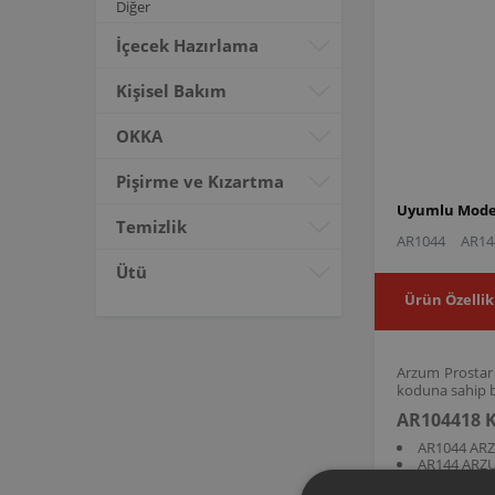
Diğer
İçecek Hazırlama
Kişisel Bakım
OKKA
Pişirme ve Kızartma
Uyumlu Model
Temizlik
AR1044
AR14
Ütü
Ürün Özellik
Arzum Prostar 
koduna sahip b
AR104418 K
AR1044 AR
AR144 ARZ
AR104418 ürün 