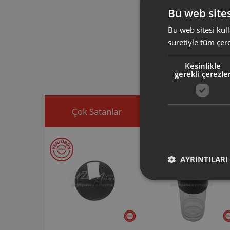
olup, gıdaların
Bu web sites
Bu web sitesi kull
Arzum orijinal a
suretiyle tüm çer
ürününüz için u
Ürününüz ile ilgi
Kesinlikle
ekleyip, yedek par
gerekli çerezle
Çok Satanlar
İndirimdekiler
AYRINTILARI