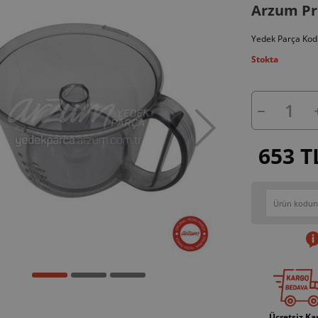
Arzum Pr
Yedek Parça Kod
Stokta
653 T
Ücretsiz Ka