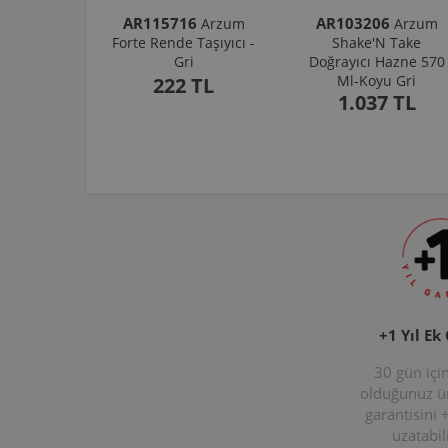
AR115716
AR103206
Arzum
Arzum
Forte Rende Taşıyıcı -
Shake'N Take
Gri
Doğrayıcı Hazne 570
Ml-Koyu Gri
222 TL
1.037 TL
+1 Yıl Ek
30 gün içi
olduğunuz 
garantisini 
uzatabili