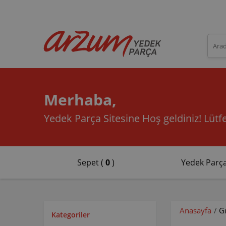
Merhaba,
Yedek Parça Sitesine Hoş geldiniz!
Lütfe
Sepet (
0
)
Yedek Parça
Anasayfa
/
G
Kategoriler