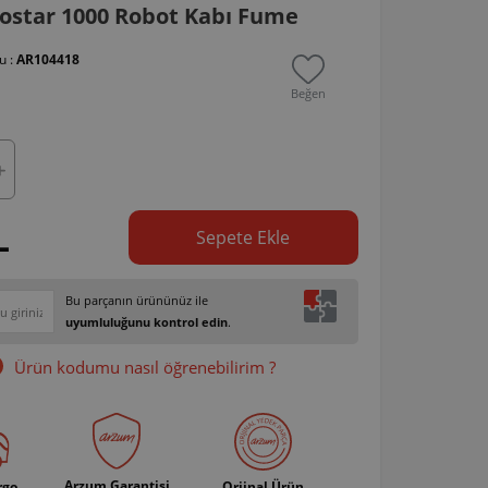
ostar 1000 Robot Kabı Fume
u :
AR104418
Beğen
L
Sepete Ekle
Bu parçanın ürününüz ile
uyumluluğunu kontrol edin
.
Ürün kodumu nasıl öğrenebilirim ?
Arzum Garantisi
rgo
Orjinal Ürün