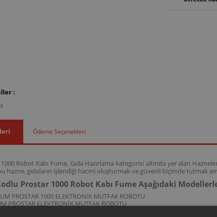
ler :
4
leri
Ödeme Seçenekleri
1000 Robot Kabı Fume, Gıda Hazırlama kategorisi altında yer alan Hazneler 
u hazne, gıdaların işlendiği hacmi oluşturmak ve güvenli biçimde tutmak ama
odlu Prostar 1000 Robot Kabı Fume Aşağıdaki Modeller
ZUM PROSTAR 1000 ELEKTRONİK MUTFAK ROBOTU
UM PROSTAR ELEKTRONİK MUTFAK ROBOTU
kodlu bu hazne; AR1044 ve AR144 model kodlarına sahip Prostar 1000 Elektro