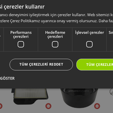
 işlendiği hacmi oluşturmak ve güvenli biçimde tutmak işlevini destekler.
i çerezler kullanır
anıcı deneyimini iyileştirmek için çerezler kullanır. Web sitemizi
ksesuar ve sarf malzemeleri, ürününüzü uzun ömürlü ve güvenle kullanmanız 
ezlere Çerez Politikamız uyarınca onay vermiş olursunuz.
Daha faz
yumlu olup olmadığını,
ürün kodunuz aracılığı ile kontrol ediniz.
li kullanım kılavuzu ve kullanım detayları için
https://destek.arzum.com.tr
Performans
Hedefleme
İşlevsel çerezler
Sı
ça ve garanti bilgilerine kolayca erişebilirsiniz.
r
çerezleri
çerezleri
Yeni Ürünler
Seçtiklerimiz
TÜM ÇEREZLERI REDDET
TÜM ÇEREZLER
 GÖSTER