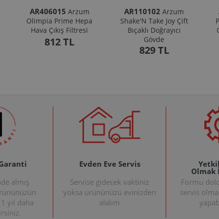
AR406015
AR110102
Arzum
Arzum
Olimpia Prime Hepa
Shake'N Take Joy Çift
P
Hava Çıkış Filtresi
Bıçaklı Doğrayıcı
Gövde
812 TL
829 TL
 Garanti
Evden Eve Servis
Yetkil
Olmak 
nde almış
Servise gidecek vaktiniz
Formu doldu
ürününüzün
yoksa ürününüzü evinizden
servis olma
+1 yıl daha
alalım
yapabi
rsiniz.