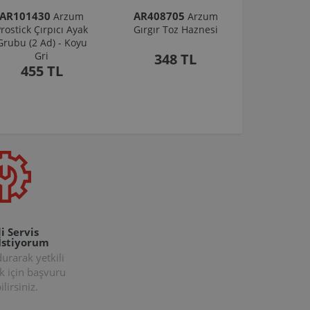
AR101430
AR408705
Arzum
Arzum
rostick Çırpıcı Ayak
Gırgır Toz Haznesi
Grubu (2 Ad) - Koyu
Gri
348 TL
455 TL
i Servis
İstiyorum
rarak yetkili
k için başvuru
lirsiniz.