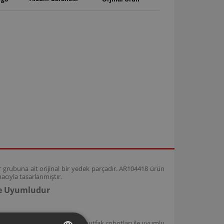
grubuna ait orijinal bir yedek parçadır. AR104418 ürün
cıyla tasarlanmıştır.
le Uyumludur
ni̇k ve Prostar Elektroni̇k mutfak robotları ile uyumlu