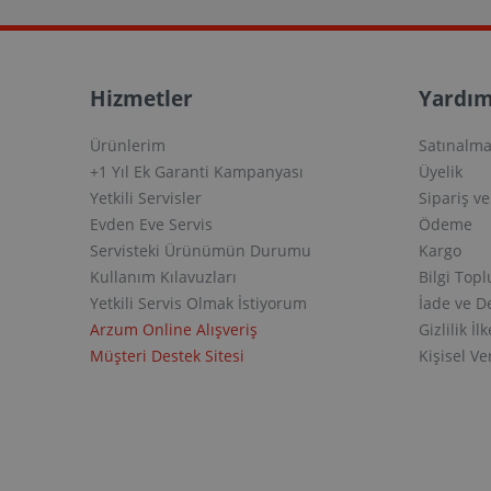
Hizmetler
Yardım
Ürünlerim
Satınalma
+1 Yıl Ek Garanti Kampanyası
Üyelik
Yetkili Servisler
Sipariş v
Evden Eve Servis
Ödeme
Servisteki Ürünümün Durumu
Kargo
Kullanım Kılavuzları
Bilgi Top
Yetkili Servis Olmak İstiyorum
İade ve D
Arzum Online Alışveriş
Gizlilik İlk
Müşteri Destek Sitesi
Kişisel V