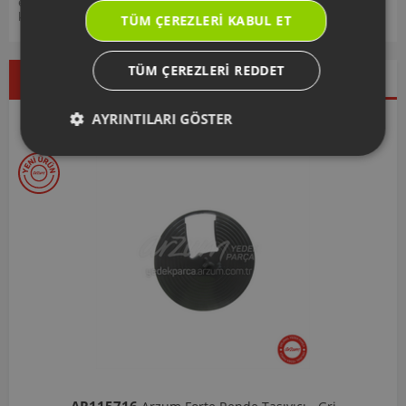
edebilir, ürünlerinizi ekleyip, yedek parça ve garanti bilgilerine
kolayca erişebilirsiniz.
TÜM ÇEREZLERI KABUL ET
TÜM ÇEREZLERI REDDET
Çok Satanlar
İndirimdekiler
Yeni Ürünler
AYRINTILARI GÖSTER
Seçtiklerimiz
AR103206