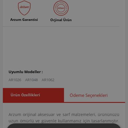
Arzum Garantisi
Orjinal Ürün
Uyumlu Modeller :
AR1026
AR1048
AR1062
Ürün Özellikleri
Ödeme Seçenekleri
Arzum orijinal aksesuar ve sarf malzemeleri, ürününüzü
uzun ömürlü ve güvenle kullanmanız için tasarlanmıştır.
Seçmiş olduğunuz yedek parçanın, ürününüz için uyumlu