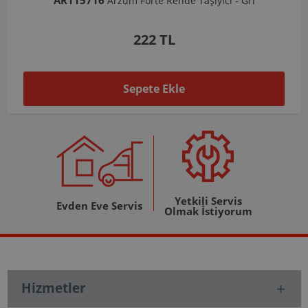
ı - Gri
Arzum Shake'N Take Doğrayıcı Hazne 570 M
1.037 TL
Sepete Ekle
Yetkili Servis
Evden Eve Servis
Olmak İstiyorum
Hizmetler