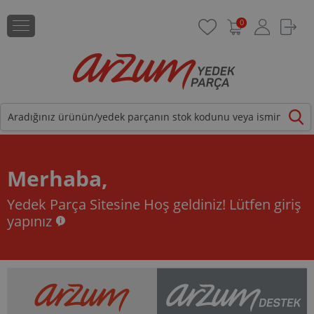
0
Merhaba,
Yedek Parça Sitesine Hoş geldiniz!
Lütfen giriş
yapınız