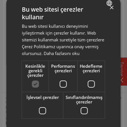
olup olmadığını,
ürün kodunuz aracılığı ile kontrol
×
Bu web sitesi çerezler
ediniz.
kullanır
TURKISH
Ürününüz ile ilgili kullanım kılavuzu ve kullanım detayları
Bu web sitesi kullanıcı deneyimini
için
https://destek.arzum.com.tr/
Arzum Destek Sitemizi
ENGLISH
iyileştirmek için çerezler kullanır. Web
ziyaret edebilir, ürünlerinizi ekleyip, yedek parça ve
garanti bilgilerine kolayca erişebilirsiniz.
sitemizi kullanmak suretiyle tüm çerezlere
Çerez Politikamız uyarınca onay vermiş
AR1026 ARZUM PROSTİCK 1000 MULTİ MULTİ BLENDER
olursunuz.
Daha fazlasını oku
SETİ
Tavsiye
AR1048 ARZUM PROSTİCK 1500 MULTİ MULTİ BLENDER
Kesinlikle
Performans
Hedefleme
gerekli
çerezleri
çerezleri
SETİ
çerezler
AR1062 ARZUM MİXTECH MULTİ BLENDER SETİ
İşlevsel çerezler
Sınıflandırılmamış
Arzum orijinal aksesuar ve sarf malzemeleri, ürününüzü uzun ömürlü
çerezler
ve güvenle kullanmanız için tasarlanmıştır. Seçmiş olduğunuz yedek
parçanın, ürününüz için uyumlu olup olmadığını,
ürün kodunuz
aracılığı ile kontrol ediniz.
Ürününüz ile ilgili kullanım kılavuzu ve kullanım detayları için
https://destek.arzum.com.tr/
Arzum Destek Sitemizi ziyaret