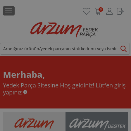
0
Merhaba,
Yedek Parça Sitesine Hoş geldiniz!
Lütfen giriş
yapınız