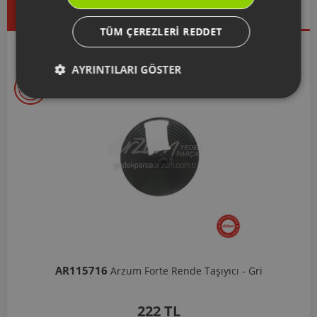
Çok Satanlar
İndirimdekiler
Yeni Ürünler
TÜM ÇEREZLERI REDDET
Seçtiklerimiz
AYRINTILARI GÖSTER
AR103206
Arzum Shake'N Take Doğrayıcı Hazne 570 Ml-Koyu Gri
1.037 TL