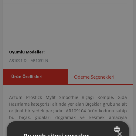
Uyumlu Modeller :
AR1091-D
AR1091-N
Ürün Özellikleri
Ödeme Seçenekleri
Arzum Prostick Myfit Smoothie Bıçağı Komple, Gıda
Hazırlama kategorisi altında yer alan Bıçaklar grubuna ait
orijinal bir yedek parçadır. AR109104 ürün koduna sahip
bu bıçak, gıdaları doğramak ve kesmek amacıyla
tasarlanmıştır.
×
AR109104 Kodlu Prostick Myfit Smoothie Bıçağı
Bu web sitesi çerezler