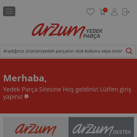
0
Merhaba,
Yedek Parça Sitesine Hoş geldiniz!
Lütfen giriş
yapınız