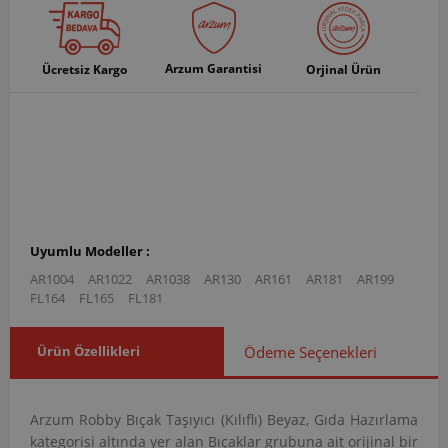
Arzum Garantisi
Ücretsiz Kargo
Orjinal Ürün
Uyumlu Modeller :
AR1004
AR1022
AR1038
AR130
AR161
AR181
AR199
FL164
FL165
FL181
Ürün Özellikleri
Ödeme Seçenekleri
Arzum Robby Bıçak Taşıyıcı (Kılıflı) Beyaz, Gıda Hazırlama
kategorisi altında yer alan Bıçaklar grubuna ait orijinal bir