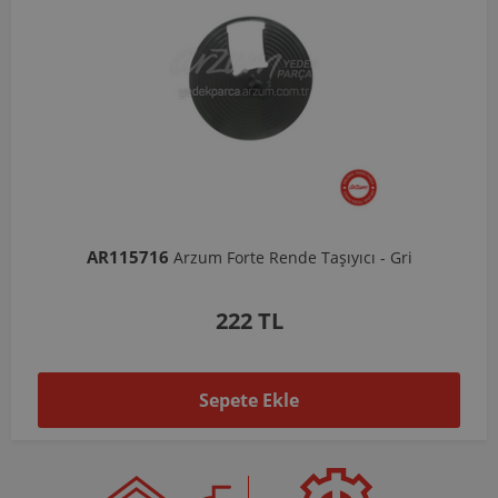
AR103206
Arzum Shake'N Take Doğrayıcı Hazne 570 Ml-Koyu Gri
1.037 TL
Sepete Ekle