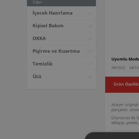
Diğer
İçecek Hazırlama
Kişisel Bakım
OKKA
Pişirme ve Kızartma
Uyumlu Model
Temizlik
AR1032
AR10
Ütü
Ürün Özellik
Arzum orijina
parçanın, ürün
Ürününüz ile il
ekleyip, yedek p
AR1032 AR