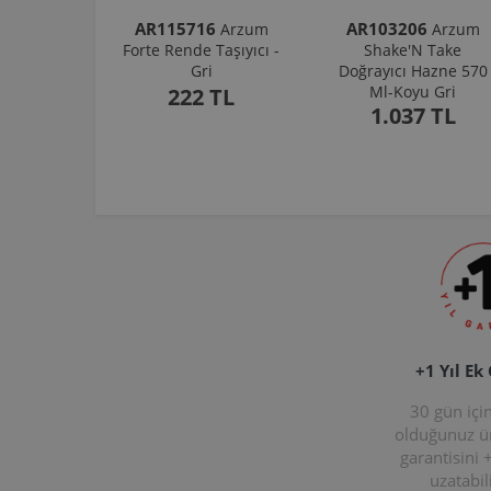
AR115716
AR103206
Arzum
Arzum
Forte Rende Taşıyıcı -
Shake'N Take
Gri
Doğrayıcı Hazne 570
Ml-Koyu Gri
222 TL
1.037 TL
+1 Yıl Ek
30 gün içi
olduğunuz 
garantisini 
uzatabili