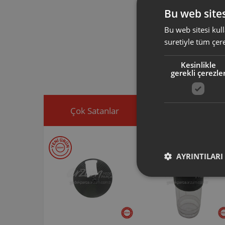
AR1075 AR
AR1093 AR
Bu web sites
Bu web sitesi kull
suretiyle tüm çer
Arzum orijinal a
ürününüz için u
Ürününüz ile ilgi
Kesinlikle
ekleyip, yedek par
gerekli çerezle
Çok Satanlar
İndirimdekiler
AYRINTILARI