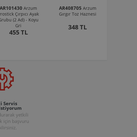
AR101430
AR408705
Arzum
Arzum
rostick Çırpıcı Ayak
Gırgır Toz Haznesi
Grubu (2 Ad) - Koyu
Gri
348 TL
455 TL
i Servis
İstiyorum
rarak yetkili
k için başvuru
lirsiniz.