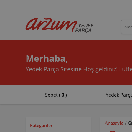
Merhaba,
Yedek Parça Sitesine Hoş geldiniz!
Lütfe
Sepet (
0
)
Yedek Parça
Anasayfa
/
G
Kategoriler