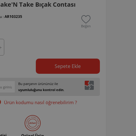
ake'N Take Bıçak Contası
u :
AR103235
Beğen
Sepete Ekle
Bu parçanın ürününüz ile
uyumluluğunu kontrol edin
.
Ürün kodumu nasıl öğrenebilirim ?
tisi
Orjinal Ürün