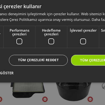
ZUM SHAKE'N TAKE COOL KİŞİSEL BLENDER
ZUM BEYMEN CLUB SHAKE'N TAKE KİŞİSEL BLENDER
i çerezler kullanır
anıcı deneyimini iyileştirmek için çerezler kullanır. Web sitemizi
ezlere Çerez Politikamız uyarınca onay vermiş olursunuz.
Daha faz
ksesuar ve sarf malzemeleri, ürününüzü uzun ömürlü ve güvenle kullanmanız 
yumlu olup olmadığını,
ürün kodunuz aracılığı ile kontrol ediniz.
li kullanım kılavuzu ve kullanım detayları için
https://destek.arzum.com.tr
Performans
Hedefleme
İşlevsel çerezler
Sı
ça ve garanti bilgilerine kolayca erişebilirsiniz.
r
çerezleri
çerezleri
Yeni Ürünler
Seçtiklerimiz
TÜM ÇEREZLERI REDDET
TÜM ÇEREZLER
 GÖSTER