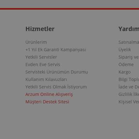
Hizmetler
Yardım
Ürünlerim
Satınalma
+1 Yıl Ek Garanti Kampanyası
Üyelik
Yetkili Servisler
Sipariş v
Evden Eve Servis
Ödeme
Servisteki Ürünümün Durumu
Kargo
Kullanım Kılavuzları
Bilgi Top
Yetkili Servis Olmak İstiyorum
İade ve D
Arzum Online Alışveriş
Gizlilik İlk
Müşteri Destek Sitesi
Kişisel V