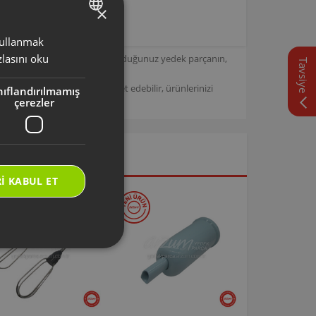
×
 kullanmak
TURKISH
lasını oku
için tasarlanmıştır. Seçmiş olduğunuz yedek parçanın,
Tavsiye
ENGLISH
/
Arzum Destek Sitemizi ziyaret edebilir, ürünlerinizi
nıflandırılmamış
çerezler
I KABUL ET