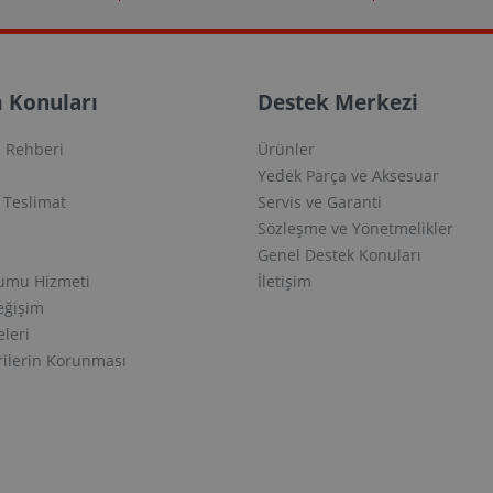
 Konuları
Destek Merkezi
 Rehberi
Ürünler
Yedek Parça ve Aksesuar
e Teslimat
Servis ve Garanti
Sözleşme ve Yönetmelikler
Genel Destek Konuları
lumu Hizmeti
İletişim
eğişim
eleri
erilerin Korunması