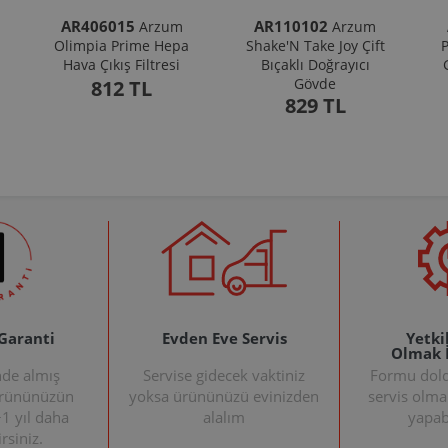
AR406015
AR110102
Arzum
Arzum
Olimpia Prime Hepa
Shake'N Take Joy Çift
P
Hava Çıkış Filtresi
Bıçaklı Doğrayıcı
Gövde
812 TL
829 TL
 Garanti
Evden Eve Servis
Yetkil
Olmak 
nde almış
Servise gidecek vaktiniz
Formu doldu
ürününüzün
yoksa ürününüzü evinizden
servis olma
+1 yıl daha
alalım
yapabi
rsiniz.