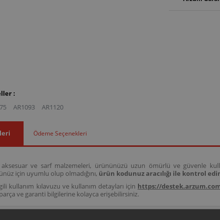
ler :
75
AR1093
AR1120
leri
Ödeme Seçenekleri
l aksesuar ve sarf malzemeleri, ürününüzü uzun ömürlü ve güvenle kull
ünüz için uyumlu olup olmadığını,
ürün kodunuz aracılığı ile kontrol edin
gili kullanım kılavuzu ve kullanım detayları için
https://destek.arzum.com
arça ve garanti bilgilerine kolayca erişebilirsiniz.
ZUM SHAKE´N TAKE KİŞİSEL BLENDER