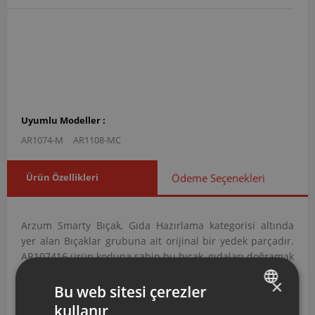
Uyumlu Modeller :
AR1074-M
AR1108-MC
Ürün Özellikleri
Ödeme Seçenekleri
Arzum Smarty Bıçak, Gıda Hazırlama kategorisi altında
yer alan Bıçaklar grubuna ait orijinal bir yedek parçadır.
AR107416 ürün koduna sahip bu bıçak, gıdaları doğramak
ve kesmek amacıyla tasarlanmıştır.
×
Bu web sitesi çerezler
AR107416 Kodlu Smarty Bıçak Aşağıdaki
kullanır
Modellerle Uyumludur
TURKISH