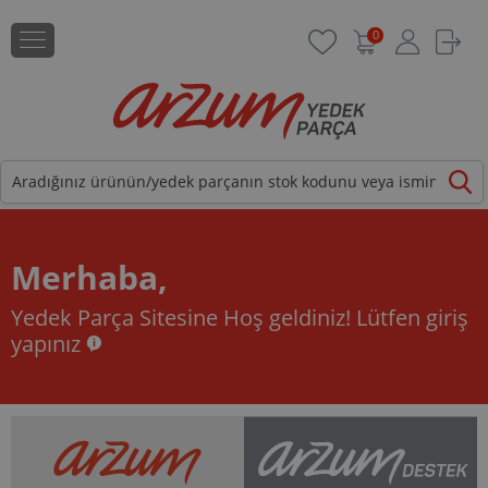
0
Merhaba,
Yedek Parça Sitesine Hoş geldiniz!
Lütfen giriş
yapınız