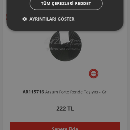
TÜM ÇEREZLERI REDDET
AYRINTILARI GÖSTER
AR103206
Arzum Shake'N Take Doğrayıcı Hazne 570 Ml-Koyu 
1.037 TL
Sepete Ekle