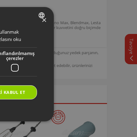
×
 model kodlarına sahip Soprano Max, Blendmax, Lesta
ahrik miline bağlamak ve motor kuvvetini doğru biçimde
 kullanmak
TURKISH
lasını oku
Tavsiye
ENGLISH
için tasarlanmıştır. Seçmiş olduğunuz yedek parçanın,
nıflandırılmamış
çerezler
/
Arzum Destek Sitemizi ziyaret edebilir, ürünlerinizi
I KABUL ET