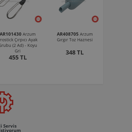
AR101430
AR408705
Arzum
Arzum
rostick Çırpıcı Ayak
Gırgır Toz Haznesi
Grubu (2 Ad) - Koyu
Gri
348 TL
455 TL
i Servis
İstiyorum