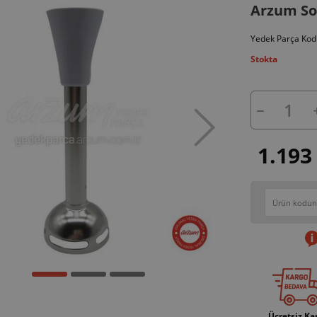
Arzum Sop
Yedek Parça Kod
Stokta
1.193
Ücretsiz Ka