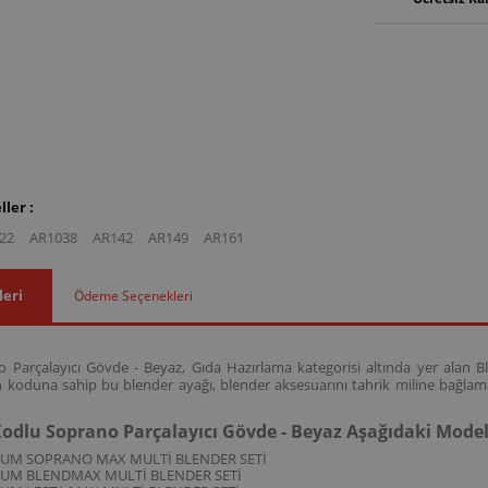
ler :
22
AR1038
AR142
AR149
AR161
leri
Ödeme Seçenekleri
Parçalayıcı Gövde - Beyaz, Gıda Hazırlama kategorisi altında yer alan Ble
koduna sahip bu blender ayağı, blender aksesuarını tahrik miline bağla
odlu Soprano Parçalayıcı Gövde - Beyaz Aşağıdaki Mode
ZUM SOPRANO MAX MULTİ BLENDER SETİ
ZUM BLENDMAX MULTİ BLENDER SETİ