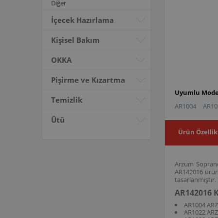
Diğer
İçecek Hazırlama
Kişisel Bakım
OKKA
Pişirme ve Kızartma
Uyumlu Model
Temizlik
AR1004
AR10
Ütü
Ürün Özellik
Arzum Soprano 
AR142016 ürün 
tasarlanmıştır.
AR142016 K
AR1004 AR
AR1022 AR