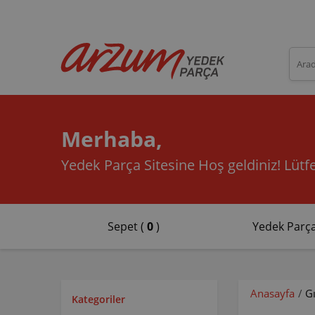
Merhaba,
Yedek Parça Sitesine Hoş geldiniz!
Lütfe
Sepet (
0
)
Yedek Parça
Anasayfa
/
G
Kategoriler