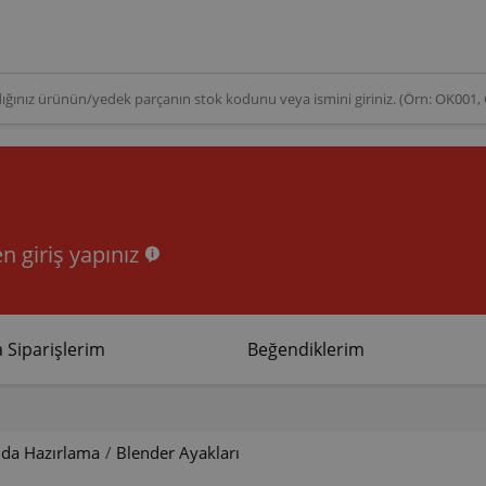
n giriş yapınız
 Siparişlerim
Beğendiklerim
ıda Hazırlama
/
Blender Ayakları