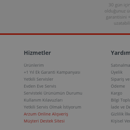
30 gün içi
olduğunuz 
garantisini 
uzatabili
Hizmetler
Yardım
Ürünlerim
Satınalma
+1 Yıl Ek Garanti Kampanyası
Üyelik
Yetkili Servisler
Sipariş v
Evden Eve Servis
Ödeme
Servisteki Ürünümün Durumu
Kargo
Kullanım Kılavuzları
Bilgi Top
Yetkili Servis Olmak İstiyorum
İade ve D
Arzum Online Alışveriş
Gizlilik İlk
Müşteri Destek Sitesi
Kişisel V