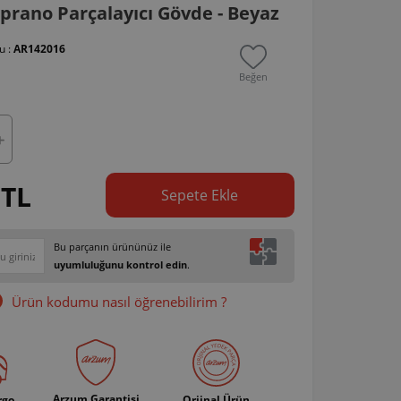
rano Parçalayıcı Gövde - Beyaz
u :
AR142016
Beğen
 TL
Sepete Ekle
Bu parçanın ürününüz ile
uyumluluğunu kontrol edin
.
Ürün kodumu nasıl öğrenebilirim ?
Arzum Garantisi
rgo
Orjinal Ürün