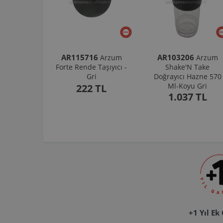
AR115716
AR103206
Arzum
Arzum
Forte Rende Taşıyıcı -
Shake'N Take
Gri
Doğrayıcı Hazne 570
Ml-Koyu Gri
222 TL
1.037 TL
+1 Yıl Ek