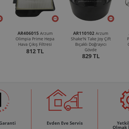
AR406015
AR110102
Arzum
Arzum
Olimpia Prime Hepa
Shake'N Take Joy Çift
P
Hava Çıkış Filtresi
Bıçaklı Doğrayıcı
Gövde
812 TL
829 TL
 Garanti
Evden Eve Servis
Yetkil
Olmak 