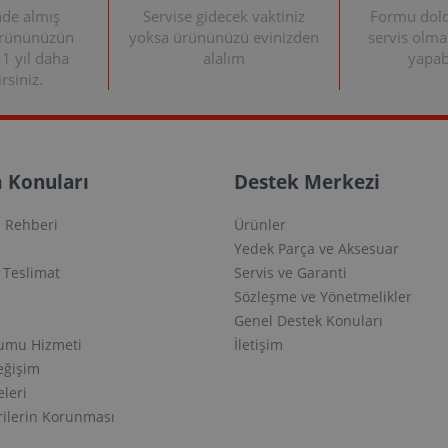
nde almış
Servise gidecek vaktiniz
Formu doldu
ürününüzün
yoksa ürününüzü evinizden
servis olma
+1 yıl daha
alalım
yapabi
rsiniz.
 Konuları
Destek Merkezi
 Rehberi
Ürünler
Yedek Parça ve Aksesuar
e Teslimat
Servis ve Garanti
Sözleşme ve Yönetmelikler
Genel Destek Konuları
lumu Hizmeti
İletişim
eğişim
eleri
erilerin Korunması