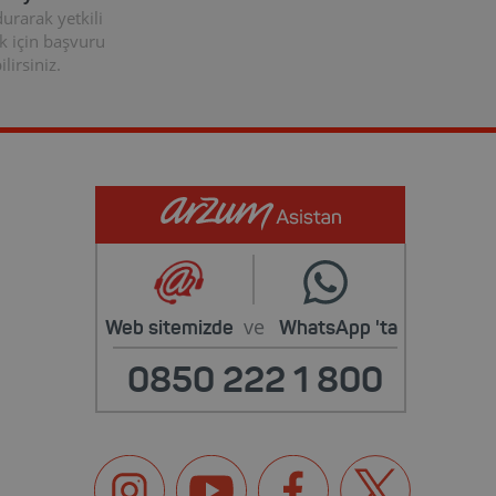
rarak yetkili
k için başvuru
lirsiniz.
ve
Web sitemizde
WhatsApp
'ta
0850 222 1 800