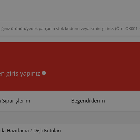
n giriş yapınız
 Siparişlerim
Beğendiklerim
ıda Hazırlama
/
Dişli Kutuları