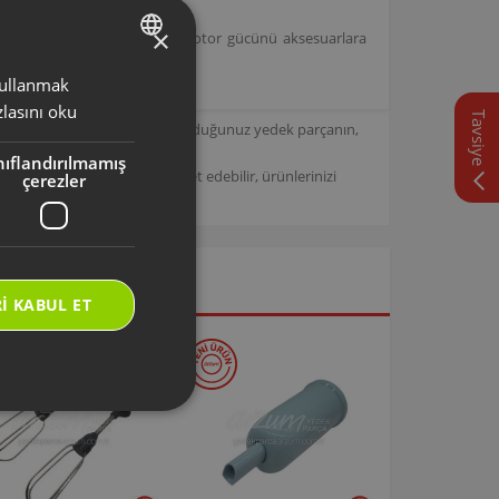
×
r setleri ile uyumlu olup, motor gücünü aksesuarlara
 kullanmak
TURKISH
lasını oku
Tavsiye
ENGLISH
için tasarlanmıştır. Seçmiş olduğunuz yedek parçanın,
nıflandırılmamış
/
Arzum Destek Sitemizi ziyaret edebilir, ürünlerinizi
çerezler
I KABUL ET