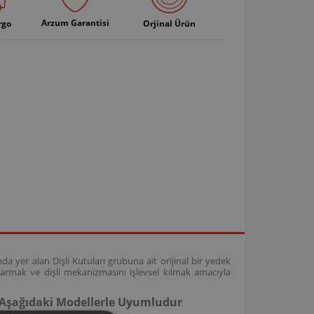
Arzum Garantisi
rgo
Orjinal Ürün
a yer alan Dişli Kutuları grubuna ait orijinal bir yedek
rmak ve dişli mekanizmasını işlevsel kılmak amacıyla
 Aşağıdaki Modellerle Uyumludur