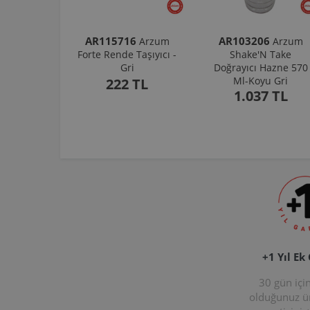
AR115716
AR103206
Arzum
Arzum
Forte Rende Taşıyıcı -
Shake'N Take
Gri
Doğrayıcı Hazne 570
Ml-Koyu Gri
222 TL
1.037 TL
+1 Yıl Ek
30 gün içi
olduğunuz 