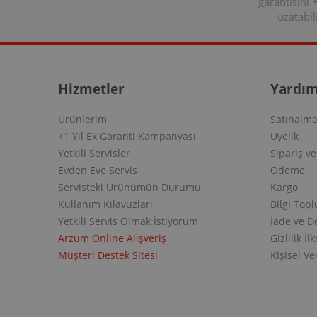
garantisini 
uzatabili
Hizmetler
Yardım
Ürünlerim
Satınalma
+1 Yıl Ek Garanti Kampanyası
Üyelik
Yetkili Servisler
Sipariş v
Evden Eve Servis
Ödeme
Servisteki Ürünümün Durumu
Kargo
Kullanım Kılavuzları
Bilgi Top
Yetkili Servis Olmak İstiyorum
İade ve D
Arzum Online Alışveriş
Gizlilik İlk
Müşteri Destek Sitesi
Kişisel V