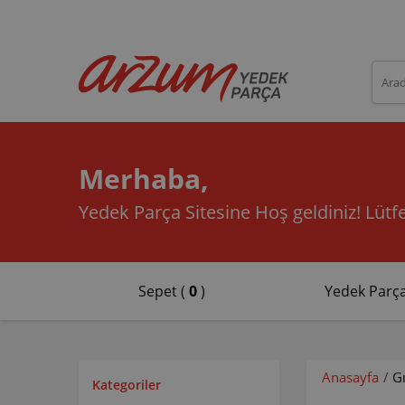
Merhaba,
Yedek Parça Sitesine Hoş geldiniz!
Lütfe
Sepet (
0
)
Yedek Parça
Anasayfa
/
G
Kategoriler