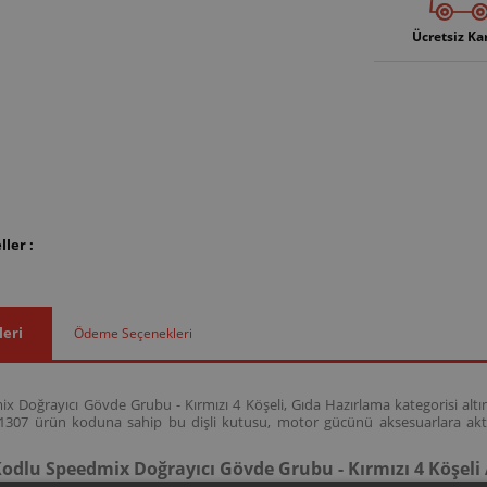
Ücretsiz Ka
ler :
leri
Ödeme Seçenekleri
 Doğrayıcı Gövde Grubu - Kırmızı 4 Köşeli, Gıda Hazırlama kategorisi altınd
01307 ürün koduna sahip bu dişli kutusu, motor gücünü aksesuarlara akta
odlu Speedmix Doğrayıcı Gövde Grubu - Kırmızı 4 Köşeli