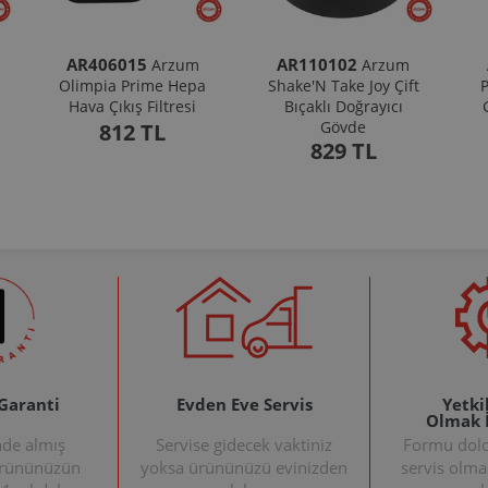
AR406015
AR110102
Arzum
Arzum
Olimpia Prime Hepa
Shake'N Take Joy Çift
P
Hava Çıkış Filtresi
Bıçaklı Doğrayıcı
Gövde
812 TL
829 TL
 Garanti
Evden Eve Servis
Yetkil
Olmak 
nde almış
Servise gidecek vaktiniz
Formu doldu
ürününüzün
yoksa ürününüzü evinizden
servis olma