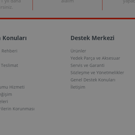
+1 yıl daha
alalım
yapabi
rsiniz.
 Konuları
Destek Merkezi
 Rehberi
Ürünler
Yedek Parça ve Aksesuar
e Teslimat
Servis ve Garanti
Sözleşme ve Yönetmelikler
Genel Destek Konuları
lumu Hizmeti
İletişim
eğişim
eleri
erilerin Korunması