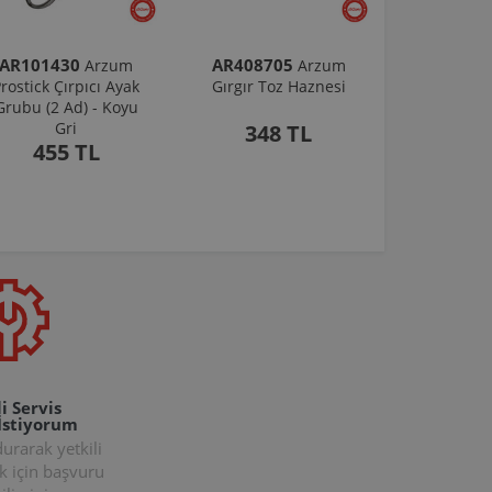
AR101430
AR408705
Arzum
Arzum
rostick Çırpıcı Ayak
Gırgır Toz Haznesi
Grubu (2 Ad) - Koyu
Gri
348 TL
455 TL
i Servis
İstiyorum
rarak yetkili
k için başvuru