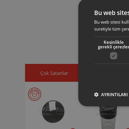
AR1013 AR
AR101307 ürün
Bu web sites
aktarmak ve diş
Bu web sitesi kull
suretiyle tüm çer
Arzum orijinal a
ürününüz için u
Kesinlikle
Ürününüz ile ilgi
gerekli çerezle
ekleyip, yedek par
Çok Satanlar
İndirimdekiler
AYRINTILARI