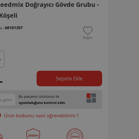
eedmix Doğrayıcı Gövde Grubu -
Köşeli
u :
AR101307
Beğen
L
Sepete Ekle
Bu parçanın ürününüz ile
uyumluluğunu kontrol edin
.
Ürün kodumu nasıl öğrenebilirim ?