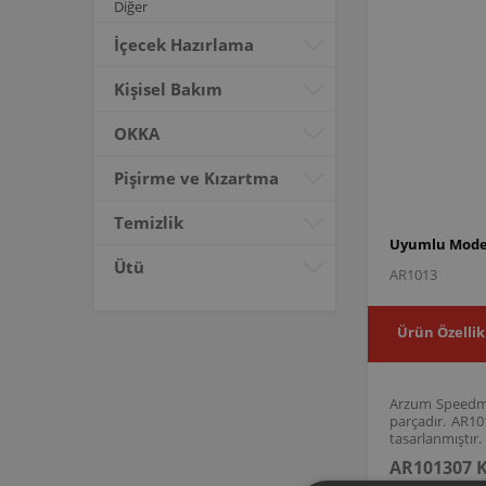
Diğer
İçecek Hazırlama
Kişisel Bakım
OKKA
Pişirme ve Kızartma
Temizlik
Uyumlu Model
Ütü
AR1013
Ürün Özellik
Arzum Speedmix
parçadır. AR1
tasarlanmıştır.
AR101307 K