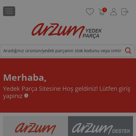
0
Merhaba,
Yedek Parça Sitesine Hoş geldiniz!
Lütfen giriş
yapınız