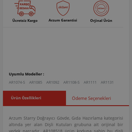
Arzum Garantisi
Ücretsiz Kargo
Orjinal Ürün
Uyumlu Modeller :
AR1074-S
AR1085
AR1092
AR1108-S
AR1111
AR1131
Ürün Özellikleri
Ödeme Seçenekleri
Arzum Starry Doğrayıcı Gövde, Gıda Hazırlama kategorisi
altında yer alan Dişli Kutuları grubuna ait orijinal bir
yedek parçadır. AR108518 ürün koduna sahip bu dişli