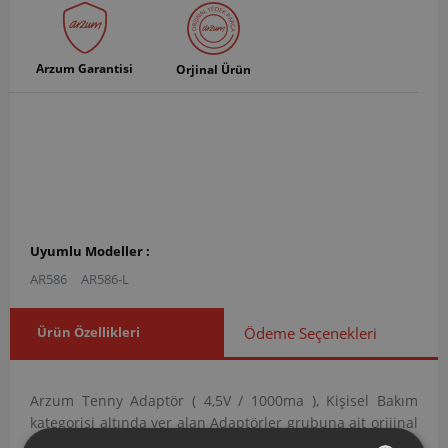
Arzum Garantisi
Orjinal Ürün
Uyumlu Modeller :
AR586
AR586-L
Ürün Özellikleri
Ödeme Seçenekleri
Arzum Tenny Adaptör ( 4,5V / 1000ma ), Kişisel Bakım
kategorisi altında yer alan Adaptörler grubuna ait orijinal
bir yedek parçadır. AR586002 ürün koduna sahip bu