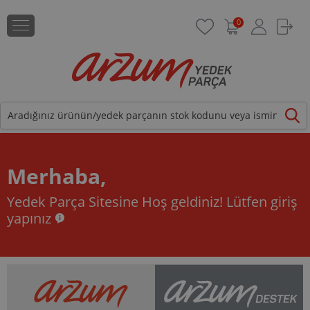
0
Merhaba,
Yedek Parça Sitesine Hoş geldiniz!
Lütfen giriş
yapınız