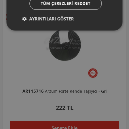
TÜM ÇEREZLERI REDDET
AYRINTILARI GÖSTER
AR103206
ı - Gri
Arzum Shake'N Take Doğrayıcı Hazne 570 M
1.037 TL
Sepete Ekle