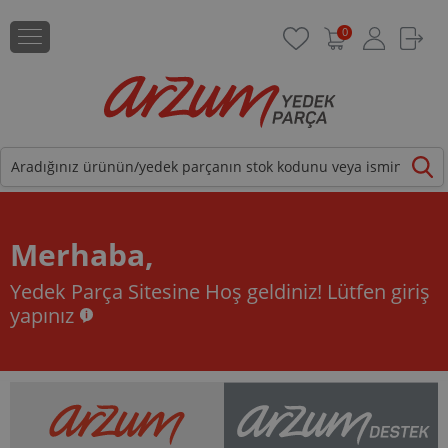
0
Merhaba,
Yedek Parça Sitesine Hoş geldiniz!
Lütfen giriş
yapınız