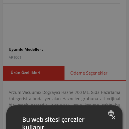
Uyumlu Modeller :
AR1061
Ürün Özellikleri
Ödeme Seçenekleri
Arzum Vacuumix Doğrayıcı Hazne 700 ML, Gıda Hazırlama
kategorisi altında yer alan Hazneler grubuna ait orijinal
bir yedek parçadır. AR106116 ürün koduna sahip bu
hazne, gıdaların işlendiği hacmi oluşturmak ve güvenli
×
biçimde tutmak amacıyla tasarlanmıştır.
Bu web sitesi çerezler
kullanır
AR106116 Kodlu Vacuumix Doğrayıcı Hazne 700
TURKISH