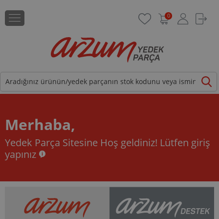
0
Merhaba,
Yedek Parça Sitesine Hoş geldiniz!
Lütfen giriş
yapınız