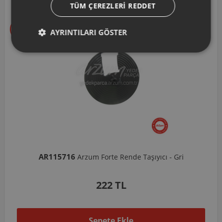
TÜM ÇEREZLERI REDDET
AYRINTILARI GÖSTER
AR103206
Arzum Shake'N Take Doğrayıcı Hazne 570 Ml-Koyu 
1.037 TL
Sepete Ekle