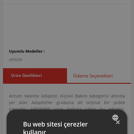
Uyumlu Modeller :
AR5059
Ürün Özellikleri
Ödeme Seçenekleri
Arzum Valente Adaptör, Kişisel Bakım kategorisi altında
yer alan Adaptörler grubuna ait orijinal bir yedek
parçadır. AR505905 ürün koduna sahip bu adaptör,
cihazın güç bağlantısını sağlamak ve doğru çalışma
×
voltajını iletmek amacıyla tasarlanmıştır.
Bu web sitesi çerezler
kullanır
AR505905 Kodlu Valente Adaptör Aşağıdaki
TURKISH