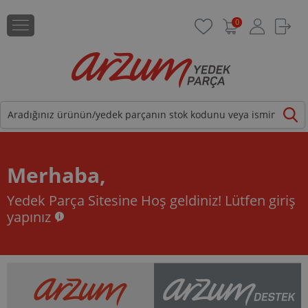
0
Merhaba,
Yedek Parça Sitesine Hoş geldiniz!
Lütfen giriş
yapınız