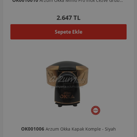
OK0010010
Arzum Okka Minio Pro İnox Cezve Grubu-Bakır
2.647 TL
Sepete Ekle
OK001006
Arzum Okka Kapak Komple - Siyah