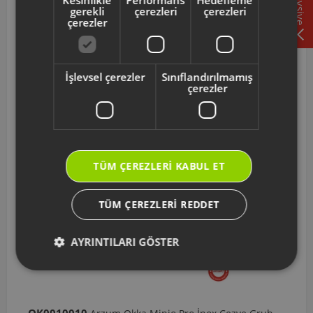
Tavsiye
gerekli
çerezleri
çerezleri
AR286004
Arzum Prego Red Alüminyum Pişirme Yüzeyi
çerezler
625 TL
İşlevsel çerezler
Sınıflandırılmamış
çerezler
Sepete Ekle
TÜM ÇEREZLERI KABUL ET
TÜM ÇEREZLERI REDDET
AYRINTILARI GÖSTER